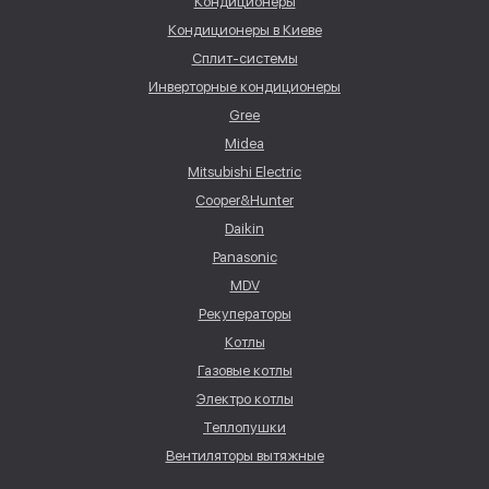
Кондиционеры
Кондиционеры в Киеве
Сплит-системы
Инверторные кондиционеры
Gree
Midea
Mitsubishi Electric
Cooper&Hunter
Daikin
Panasonic
MDV
Рекуператоры
Котлы
Газовые котлы
Электро котлы
Теплопушки
Вентиляторы вытяжные