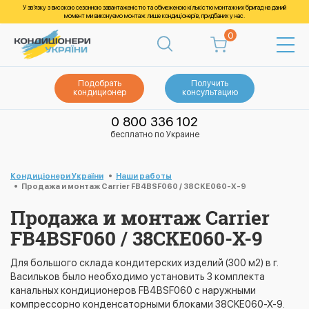
У зв’язку з високою сезонною завантаженістю та обмеженою кількістю монтажних бригад на даний
момент ми виконуємо монтаж лише кондиціонерів, придбаних у нас.
0
Подобрать
Получить
кондиционер
консультацию
0 800 336 102
бесплатно по Украине
Кондиціонери України
Наши работы
Продажа и монтаж Carrier FB4BSF060 / 38CKE060-X-9
Продажа и монтаж Carrier
FB4BSF060 / 38CKE060-X-9
Для большого склада кондитерских изделий (300 м2) в г.
Васильков было необходимо установить 3 комплекта
канальных кондиционеров FB4BSF060 с наружными
компрессорно конденсаторными блоками 38CKE060-X-9.