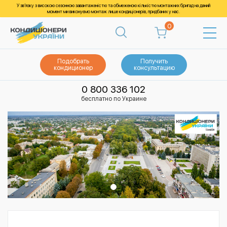
У зв’язку з високою сезонною завантаженістю та обмеженою кількістю монтажних бригад на даний
момент ми виконуємо монтаж лише кондиціонерів, придбаних у нас.
0
Подобрать
Получить
кондиционер
консультацию
0 800 336 102
бесплатно по Украине