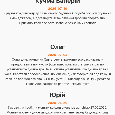
Кучма Валерій
2026-07-10
Купував кондиціонер для заміського будинку. Сподобалось спілкування
з менеджером, а доставку та встановлення зробили оперативно.
Приємно, коли все організовано без зайвих клопотів
Олег
2026-07-04
Сотрудник компании Ольга очень грамотно все рассказала и
предоставила полную информацию по всем статьям затрат по
установке кондиционера Haier. Ребята установили кондиционер за 2
часа. Работали профессионально, слажено, как говориться под ключ, и
главное все мои пожелания были учтены. Благодарю Ольгу и ребят во
главе Александра за работу! Рекомендую!
Юрій
2026-06-29
Замовляли і робили монтаж кондиціонера марки chigo 27.06.2026.
Монтаж провели дуже швидко і якісно в панельному будинку. Хлопці