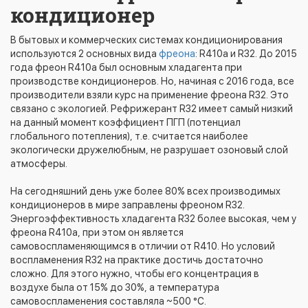
кондиционер
В бытовых и коммерческих системах кондиционирования
используются 2 основных вида
фреона
: R410a и R32. До 2015
года фреон R410a был основным хладагента при
производстве кондиционеров. Но, начиная с 2016 года, все
производители взяли курс на применение фреона R32. Это
связано с экологией. Рефрижерант R32 имеет самый низкий
на данный момент коэффициент ПГП (потенциал
глобального потепления), т.е. считается наиболее
экологически дружелюбным, не разрушает озоновый слой
атмосферы.
На сегодняшний день уже более 80% всех производимых
кондиционеров в мире заправлены фреоном R32.
Энергоэффективность хладагента R32 более высокая, чем у
фреона R410a, при этом он является
самовоспламеняющимся в отличии от R410. Но условий
воспламенения R32 на практике достичь достаточно
сложно. Для этого нужно, чтобы его концентрация в
воздухе была от 15% до 30%, а температура
самовоспламенения составляла ~500 °C.