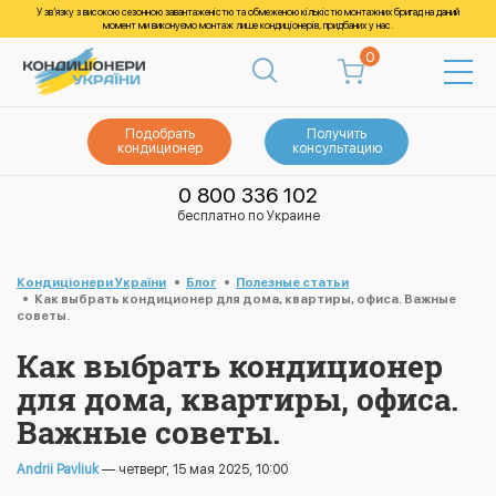
У зв’язку з високою сезонною завантаженістю та обмеженою кількістю монтажних бригад на даний
момент ми виконуємо монтаж лише кондиціонерів, придбаних у нас.
0
Подобрать
Получить
кондиционер
консультацию
0 800 336 102
бесплатно по Украине
Кондиціонери України
Блог
Полезные статьи
Как выбрать кондиционер для дома, квартиры, офиса. Важные
советы.
Как выбрать кондиционер
для дома, квартиры, офиса.
Важные советы.
Andrii Pavliuk
— четверг, 15 мая 2025, 10:00