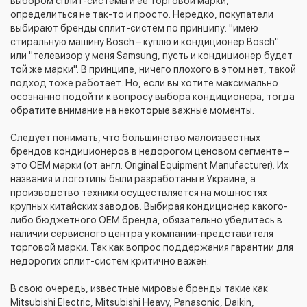
выбором сплит-системы и ее торговой марки,
определиться не так-то и просто. Нередко, покупатели
выбирают бренды сплит-систем по принципу: "имею
стиральную машину Bosch – куплю и кондиционер Bosch"
или "телевизор у меня Samsung, пусть и кондиционер будет
той же марки". В принципе, ничего плохого в этом нет, такой
подход тоже работает. Но, если вы хотите максимально
осознанно подойти к вопросу выбора кондиционера, тогда
обратите внимание на некоторые важные моменты.
Следует понимать, что большинство малоизвестных
брендов кондиционеров в недорогом ценовом сегменте –
это OEM марки (от англ. Original Equipment Manufacturer). Их
названия и логотипы были разработаны в Украине, а
производство техники осуществляется на мощностях
крупных китайских заводов. Выбирая кондиционер какого-
либо бюджетного OEM бренда, обязательно убедитесь в
наличии сервисного центра у компании-представителя
торговой марки. Так как вопрос поддержания гарантии для
недорогих сплит-систем критично важен.
В свою очередь, известные мировые бренды такие как
Mitsubishi Electric, Mitsubishi Heavy, Panasonic, Daikin,