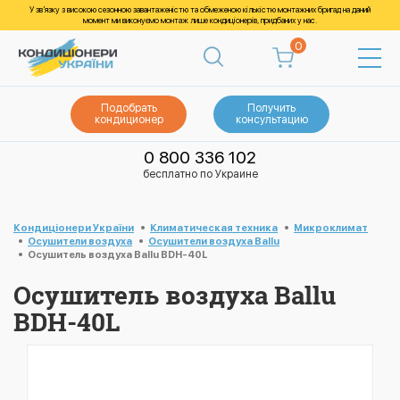
У зв’язку з високою сезонною завантаженістю та обмеженою кількістю монтажних бригад на даний
момент ми виконуємо монтаж лише кондиціонерів, придбаних у нас.
0
Подобрать
Получить
кондиционер
консультацию
0 800 336 102
бесплатно по Украине
Кондиціонери України
Климатическая техника
Микроклимат
Осушители воздуха
Осушители воздуха Ballu
Осушитель воздуха Ballu BDH-40L
Осушитель воздуха Ballu
BDH-40L