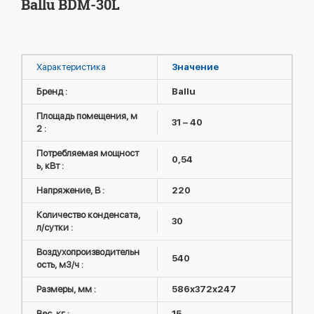
Ballu BDM-30L
Характеристика
Значение
Бренд :
Ballu
Площадь помещения, м
31 – 40
2 :
Потребляемая мощност
0,54
ь, кВт :
Напряжение, В :
220
Количество конденсата,
30
л/сутки :
Воздухопроизводительн
540
ость, м3/ч :
Размеры, мм :
586х372х247
Вес, кг :
15