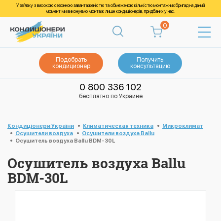
У зв’язку з високою сезонною завантаженістю та обмеженою кількістю монтажних бригад на даний
момент ми виконуємо монтаж лише кондиціонерів, придбаних у нас.
0
Подобрать
Получить
кондиционер
консультацию
0 800 336 102
бесплатно по Украине
Кондиціонери України
Климатическая техника
Микроклимат
Осушители воздуха
Осушители воздуха Ballu
Осушитель воздуха Ballu BDM-30L
Осушитель воздуха Ballu
BDM-30L