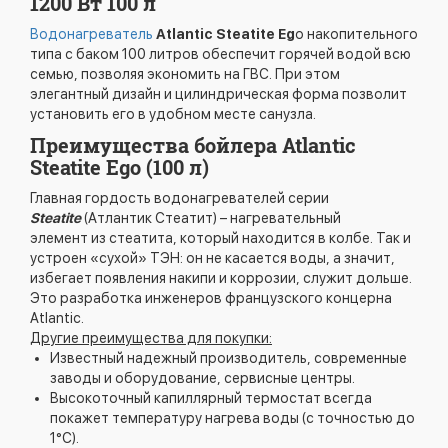
1200 Вт 100 л
Водонагреватель
Atlantic Steatite Eg
o накопительного
типа с баком 100 литров обеспечит горячей водой всю
семью, позволяя экономить на ГВС. При этом
элегантный дизайн и цилиндрическая форма позволит
установить его в удобном месте санузла.
Преимущества бойлера Atlantic
Steatite Ego (100 л)
Главная гордость водонагревателей серии
Steatite
(Атлантик Стеатит) – нагревательный
элемент из стеатита, который находится в колбе. Так и
устроен «сухой» ТЭН: он не касается воды, а значит,
избегает появления накипи и коррозии, служит дольше.
Это разработка инженеров французского концерна
Atlantic.
Другие преимущества для покупки:
Известный надежный производитель, современные
заводы и оборудование, сервисные центры.
Высокоточный капиллярный термостат всегда
покажет температуру нагрева воды (с точностью до
1°С).