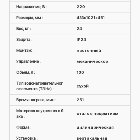
Напряжение, В :
220
Размеры, мм :
433x1021x451
Вес, кг :
24
Защита :
IP24
Монтаж :
настенный
Управление :
механическое
Объем, л :
100
Тип водонагревательног
сухой
о элемента (ТЭНа) :
Время нагрева, мин :
251
Материал внутреннего б
сталь с покрытием
ака :
Форма :
цилиндрическая
Установка :
вертикальная