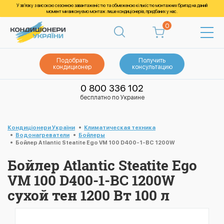
У зв’язку з високою сезонною завантаженістю та обмеженою кількістю монтажних бригад на даний
момент ми виконуємо монтаж лише кондиціонерів, придбаних у нас.
0
Подобрать
Получить
кондиционер
консультацию
0 800 336 102
бесплатно по Украине
Кондиціонери України
Климатическая техника
Водонагреватели
Бойлеры
Бойлер Atlantic Steatite Ego VM 100 D400-1-BC 1200W
Бойлер Atlantic Steatite Ego
VM 100 D400-1-BC 1200W
сухой тен 1200 Вт 100 л