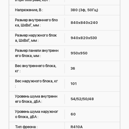
Напряжение, В :
380 (3ф, 50Гц)
Размер внутреннего бло
840x840x240
ка, ШxВxГ, мм :
Размер наружного блок
940x820x530
а, ШxВxГ, мм :
Размер панели внутренн
950x950
его блока, мм :
Вес внутреннего блока,
36
кг :
Вес наружного блока, кг
101
:
Уровень шума внутренн
54/52/50/48
его блока, дБА :
Уровень шума наружног
60
о блока, дБА :
Тип фреона :
R410А