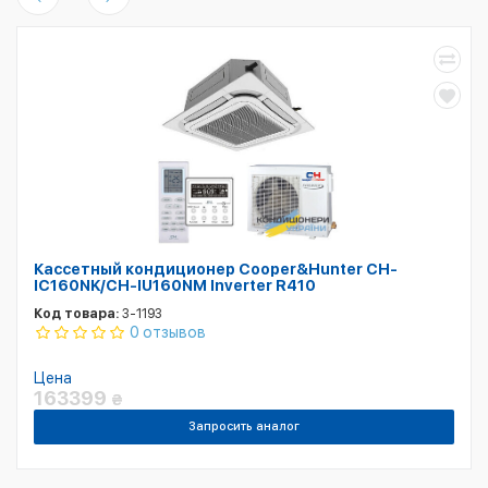
Кассетный кондиционер Cooper&Hunter CH-
IC160NK/CH-IU160NM Inverter R410
Код товара:
3-1193
0 отзывов
Цена
163399
₴
Запросить аналог