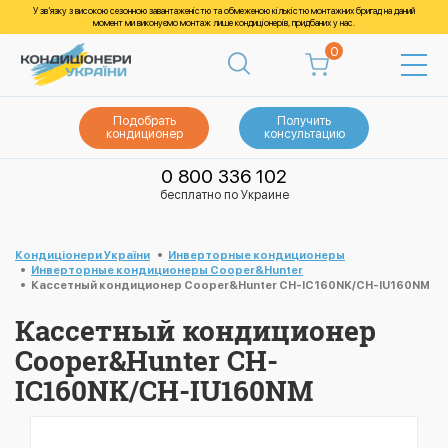
У зв’язку з високою сезонною завантаженістю та обмеженою кількістю монтажних бригад на даний
момент ми виконуємо монтаж лише кондиціонерів, придбаних у нас.
0
Подобрать
Получить
кондиционер
консультацию
0 800 336 102
бесплатно по Украине
Кондиціонери України
Инверторные кондиционеры
Инверторные кондиционеры Cooper&Hunter
Кассетный кондиционер Cooper&Hunter CH-IC160NK/CH-IU160NM
Кассетный кондиционер
Cooper&Hunter CH-
IC160NK/CH-IU160NM