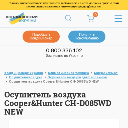
У зв’язку з високою сезонною завантаженістю та обмеженою кількістю монтажних бригад на даний
момент ми виконуємо монтаж лише кондиціонерів, придбаних у нас.
0
Подобрать
Получить
кондиционер
консультацию
0 800 336 102
бесплатно по Украине
Кондиціонери України
Климатическая техника
Микроклимат
Осушители воздуха
Осушители воздуха для бассейнов
Осушитель воздуха Cooper&Hunter CH-D085WD NEW
Осушитель воздуха
Cooper&Hunter CH-D085WD
NEW