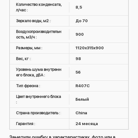
Количество конденсата,
8,5
л/час :
Зеркало воды, м2 :
До 70
Воздухопроизводительн
900
ость, м3/ч :
Размеры, мм :
1120х315х900
Вес, кг :
98
Уровень шума внутренн
56
его блока, дБА :
Тип фреона :
R407C
Цвет внутреннего блока
Белый
:
Страна производитель :
China
Гарантия :
24 месяца
Заметили ошибку в характеристиках, фото или в