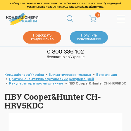
У зв’язку з високою сезонною завантаженістю та обмеженою кількістю монтажних бригад на даний
момент ми виконуємо монтаж лише кондиціонерів, придбаних у нас.
0
Подобрать
Получить
кондиционер
консультацию
0 800 336 102
бесплатно по Украине
Кондиціонери України
Климатическая техника
Вентиляция
Приточно-вытяжные установки с рекуперацией
Рекуператоры промышленные
ПВУ Cooper&Hunter CH-HRV5KDC
ПВУ Cooper&Hunter CH-
HRV5KDC