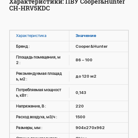
Характеристики: ПВУ Cooper&Hunter
CH-HRV5KDC
Характеристика
Значение
Бренд :
Cooper&Hunter
Площадь помещения, м
86 – 100
2 :
Рекомендуемая площад
до 120 м2
ь, м2 :
Потребляемая мощност
0,143
ь, кВт :
Напряжение, В :
220
Расход воздуха, м3/ч :
1500
Размеры, мм :
904x270x962