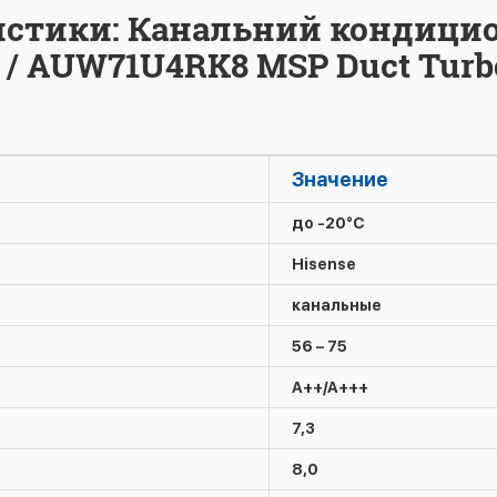
истики: Канальний кондици
/ AUW71U4RK8 MSP Duct Turb
Значение
до -20°C
Hisense
канальные
56 – 75
A++/A+++
7,3
8,0