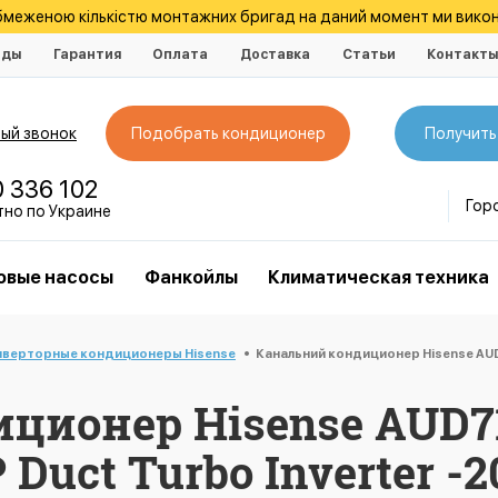
обмеженою кількістю монтажних бригад на даний момент ми викон
нды
Гарантия
Оплата
Доставка
Статьи
Контакт
ый звонок
Подобрать кондиционер
Получить
0 336 102
Гор
тно по Украине
овые насосы
Фанкойлы
Климатическая техника
нверторные кондиционеры Hisense
Канальний кондиционер Hisense A
ционер Hisense AUD7
uct Turbo Inverter -2