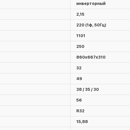
инверторный
2,15
220 (1ф, 50Гц)
1101
250
860x667x310
32
49
38 / 35 / 30
56
R32
15,88