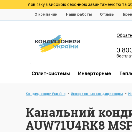
У зв’язку з високою сезонною завантаженістю та 
О компании
Наши работы
Отзывы
Бре
Обратн
0 80
беспла
Cплит-системы
Инверторные
Тепл
Кондиціонери України
Инверторные кондиционеры
И
Канальний конди
AUW71U4RK8 MSP D