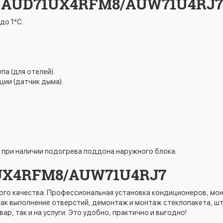
e AUD71UX4RFM8/AUW71U4RJ7
до 1°С.
а (для отелей).
ии (датчик дыма).
.
 при наличии подогрева поддона наружного блока.
1UX4RFM8/AUW71U4RJ7
го качества. Профессиональная установка кондиционеров, мон
к выполнение отверстий, демонтаж и монтаж стеклопакета, штр
ар, так и на услуги. Это удобно, практично и выгодно!