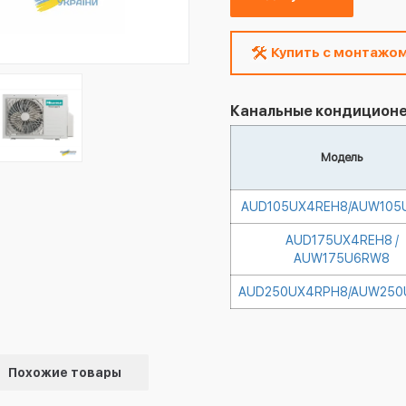
Купить с монтажо
Канальные кондиционе
Модель
AUD105UX4REH8/AUW105
AUD175UX4REH8 /
AUW175U6RW8
AUD250UX4RPH8/AUW250
Похожие товары