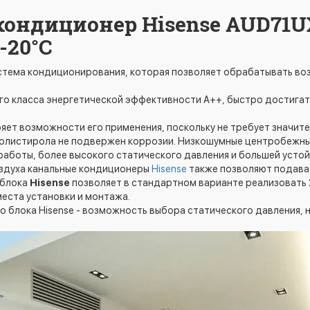
кондиционер Hisense AUD71
-20°С
истема кондиционирования, которая позволяет обрабатывать воз
кого класса энергетической эффективности А++, быстро достига
яет возможности его применения, поскольку не требует значите
олистирола не подвержен коррозии. Низкошумные центробежны
работы, более высокого статического давления и большей устой
здуха канальные кондиционеры
Hisense
также позволяют подават
 блока
Hisense
позволяет в стандартном варианте реализовать 2
места установки и монтажа.
о блока Hisense - возможность выбора статического давления, 