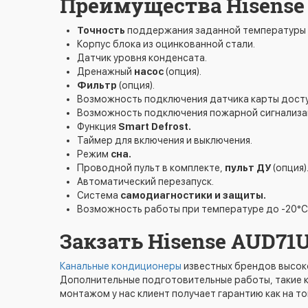
Преимущества Hisens
Точность
поддержания заданной температуры 
Корпус блока из оцинкованной стали.
Датчик уровня конденсата.
Дренажный
насос
(опция).
Фильтр
(опция).
Возможность подключения датчика карты доступ
Возможность подключения пожарной сигнализац
Функция
Smart Defrost.
Таймер для включения и выключения.
Режим
сна.
Проводной пульт в комплекте,
пульт ДУ
(опция)
Автоматический перезапуск.
Система
самодиагностики и защиты.
Возможность работы при температуре до -20°C
Закзать Hisense AUD7
Канальные кондиционеры
известных брендов высоко
Дополнительные подготовительные работы, такие ка
монтажом у нас клиент получает гарантию как на тов