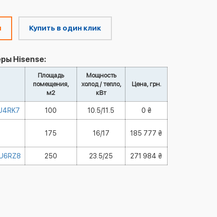
м
Купить в один клик
ры Hisense:
Площадь
Мощность
помещения,
холод / тепло,
Цена, грн.
м2
кВт
U4RK7
100
10.5/11.5
0 ₴
175
16/17
185 777 ₴
U6RZ8
250
23.5/25
271 984 ₴