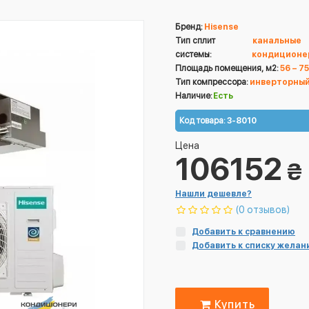
Бренд:
Hisense
Тип сплит
канальные
системы:
кондиционе
Площадь помещения, м2:
56 – 75
Тип компрессора:
инверторны
Наличие:
Есть
Код товара:
3-8010
Цена
106152
₴
Нашли дешевле?
(0 отзывов)
Добавить к сравнению
Добавить к списку желан
Купить