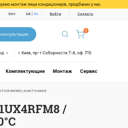
уємо монтаж лише кондиціонерів, придбаних у нас.
ы
Опт
UA
RU
Войти
Создать
0
 консультацию
од
г. Киев, пр-т Соборности 7-А, оф. 715
Комплектующие
Монтаж
Сервис
UD71UX4RFM8 / AUW71U4RK8
1UX4RFM8 /
0°С