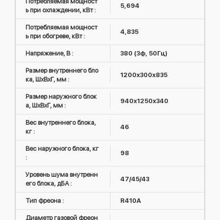
Потребляемая мощност
5,694
ь при охлаждении, кВт :
Потребляемая мощност
4,835
ь при обогреве, кВт :
Напряжение, В :
380 (3ф, 50Гц)
Размер внутреннего бло
1200x300x835
ка, ШxВxГ, мм :
Размер наружного блок
940x1250x340
а, ШxВxГ, мм :
Вес внутреннего блока,
46
кг :
Вес наружного блока, кг
98
:
Уровень шума внутренн
47/45/43
его блока, дБА :
Тип фреона :
R410А
Диаметр газовой фреон