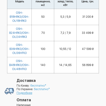
Модель
помещения,
холод / тепло,
Цена, грн.
м2
кВт
OSH-
B18HRK3/OSH-
50
5,3 / 5,9
31 200 ₴
OU18HRK3
OSH-
B24HRK3/OSH-
70
7,2 / 7,9
33 499 ₴
OU24HRK3
OSH-
B36HRK3/OSH-
100
10,55 / 12
47 599 ₴
OU36HFK3
OSH-
B48HRK3/OSH-
140
14 / 14,65
56 899 ₴
OU48HFK3
Доставка
По Киеву:
бесплатно*
По Украине:
бесплатно*
Подробнее
Оплата
Наличные