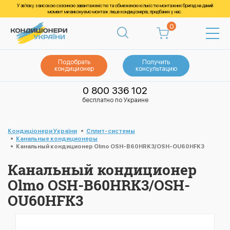
У зв’язку з високою сезонною завантаженістю та обмеженою кількістю монтажних бригад на даний
момент ми виконуємо монтаж лише кондиціонерів, придбаних у нас.
0
Подобрать
Получить
кондиционер
консультацию
0 800 336 102
бесплатно по Украине
Кондиціонери України
Cплит-системы
Канальные кондиционеры
Канальный кондиционер Olmo OSH-B60HRK3/OSH-OU60HFK3
Канальный кондиционер
Olmo OSH-B60HRK3/OSH-
OU60HFK3