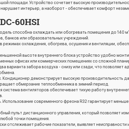
шой площади. Устройство сочетает высокую производительнос
 нарушает интерьер, а наоборот - обеспечивает комфорт незам
DC-60HSI
одель способна охлаждать или обогревать помещения до 140 м²
в, банков или образовательных учреждений.
 режимах охлаждения, обогрева, осушения и вентиляции, обесп
уменьшенной высоте внутреннего блока устройство удобно мон
еменных офисах или коммерческих помещениях со сложной плани
а варианта забора воздуха - снизу или сзади, что позволяет 
обмена.
х. Кондиционер демонстрирует высокую производительность да
ращает обмерзание теплообменника в зимний период.
я система вентиляторов обеспечивает тихую работу внутреннег
в.
ть. Использование современного фреона R32 гарантирует меньш
обный пульт дистанционного управления, который позволяет из
 любой точки помещения.
ски отслеживает рабочие показатели, выявляет неисправности