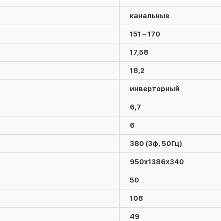
канальные
151 – 170
17,58
18,2
инверторный
6,7
6
380 (3ф, 50Гц)
950x1386x340
50
108
49