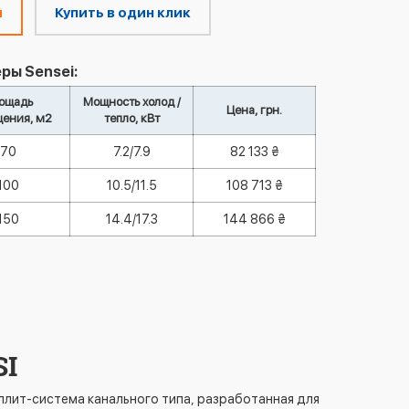
м
Купить в один клик
ры Sensei:
ощадь
Мощность холод /
Цена, грн.
ения, м2
тепло, кВт
70
7.2/7.9
82 133 ₴
100
10.5/11.5
108 713 ₴
150
14.4/17.3
144 866 ₴
SI
плит-система канального типа, разработанная для