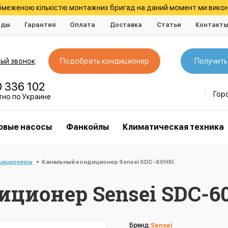
обмеженою кількістю монтажних бригад на даний момент ми викон
нды
Гарантия
Оплата
Доставка
Статьи
Контакт
ый звонок
Подобрать кондиционер
Получить
0 336 102
Гор
тно по Украине
овые насосы
Фанкойлы
Климатическая техника
диционеры
Канальный кондиционер Sensei SDC-60HSI
ционер Sensei SDC-6
Бренд:
Sensei