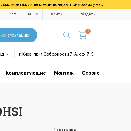
уємо монтаж лише кондиціонерів, придбаних у нас.
ы
Опт
UA
RU
Войти
Создать
0
 консультацию
од
г. Киев, пр-т Соборности 7-А, оф. 715
Комплектующие
Монтаж
Сервис
0HSI
Доставка