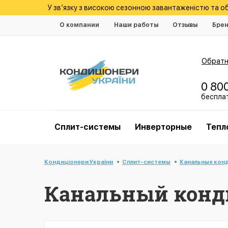
У зв’язку з високою сезонною завантаженістю та 
О компании
Наши работы
Отзывы
Бре
Обратн
0 80
беспла
Cплит-системы
Инверторные
Тепл
Кондиціонери України
Cплит-системы
Канальные кон
Канальный конди