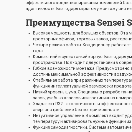
эффективного кондиционирования помещений боль
адаптивность. Благодаря скрытому монтажу оно не
Преимущества Sensei S
Высокая мощность для больших объектов. Эта м
просторных офисов, торговых залов, ресторано
Четыре режима работы. Кондиционер работает в
года.
Компактный и супертонкий корпус. Благодаря 
пространстве. Подходит для установки в совр
Гибкие возможности монтажа. Предусмотрено дв
достичь максимальной эффективности воздухо
Стабильная работа при различных температура
функция интеллектуальной разморозки предотв
Низкий уровень шума. Специально разработанна
залов, учебных классов или гостиничных номеро
Хладагент R32 - экологичность и эффективнос
энергопотребление без потери мощности.
Интуитивное управление. В комплект входит уд
температуру и активировать нужные функции из
Функция самодиагностики. Система автоматиче