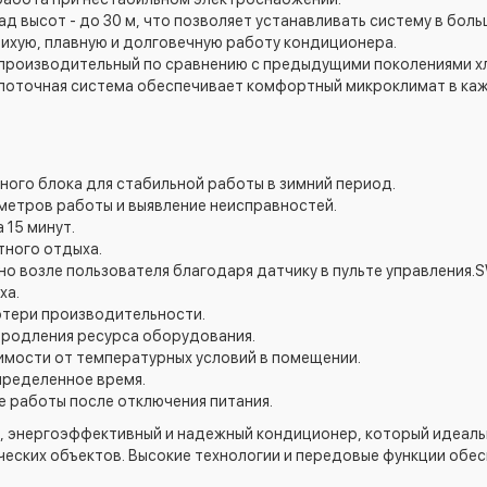
д высот - до 30 м, что позволяет устанавливать систему в боль
ихую, плавную и долговечную работу кондиционера.
е производительный по сравнению с предыдущими поколениями х
поточная система обеспечивает комфортный микроклимат в ка
жного блока для стабильной работы в зимний период.
метров работы и выявление неисправностей.
 15 минут.
тного отдыха.
но возле пользователя благодаря датчику в пульте управления.
ха.
отери производительности.
 продления ресурса оборудования.
имости от температурных условий в помещении.
пределенное время.
 работы после отключения питания.
, энергоэффективный и надежный кондиционер, который идеаль
ческих объектов. Высокие технологии и передовые функции об