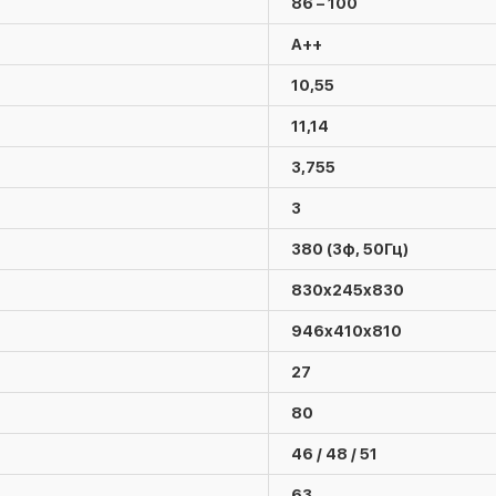
86 – 100
A++
10,55
11,14
3,755
3
380 (3ф, 50Гц)
830x245x830
946x410x810
27
80
46 / 48 / 51
63