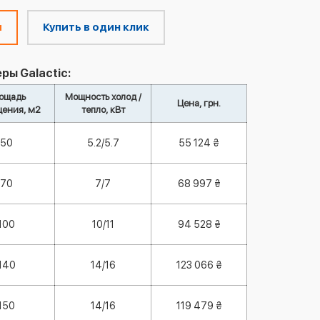
м
Купить в один клик
ы Galactic:
ощадь
Мощность холод /
Цена, грн.
ения, м2
тепло, кВт
50
5.2/5.7
55 124 ₴
70
7/7
68 997 ₴
100
10/11
94 528 ₴
140
14/16
123 066 ₴
150
14/16
119 479 ₴