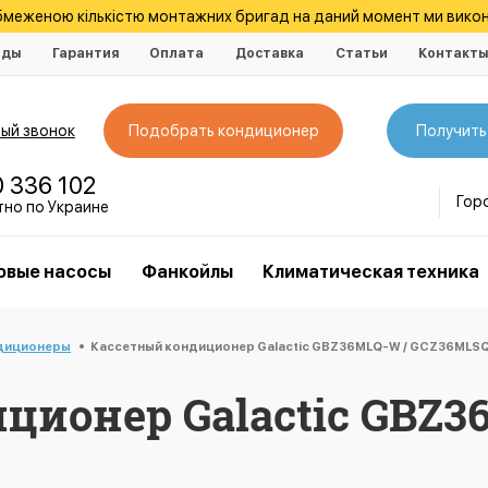
обмеженою кількістю монтажних бригад на даний момент ми викон
нды
Гарантия
Оплата
Доставка
Статьи
Контакт
ый звонок
Подобрать кондиционер
Получить
0 336 102
Гор
тно по Украине
овые насосы
Фанкойлы
Климатическая техника
диционеры
Кассетный кондиционер Galactic GBZ36MLQ-W / GCZ36MLS
ционер Galactic GBZ3