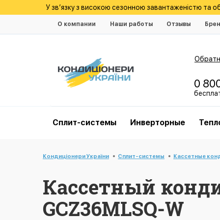
У зв’язку з високою сезонною завантаженістю та 
О компании
Наши работы
Отзывы
Бре
Обратн
0 80
беспла
Cплит-системы
Инверторные
Тепл
Кондиціонери України
Cплит-системы
Кассетные кон
Кассетный конди
GCZ36MLSQ-W