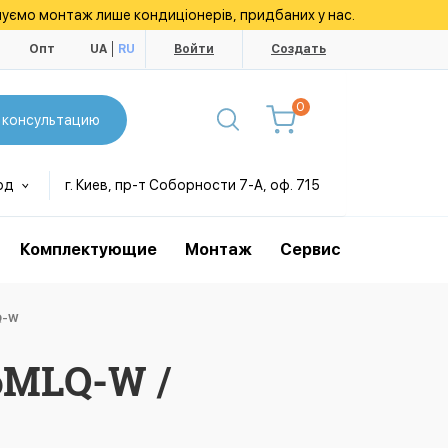
уємо монтаж лише кондиціонерів, придбаних у нас.
ы
Опт
UA
RU
Войти
Создать
0
 консультацию
од
г. Киев, пр-т Соборности 7-А, оф. 715
Комплектующие
Монтаж
Сервис
Q-W
6MLQ-W /