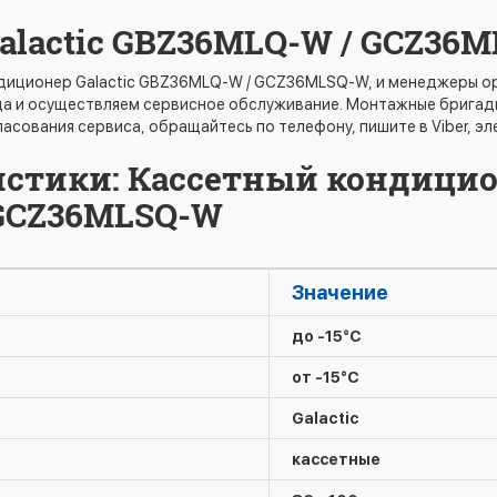
alactic GBZ36MLQ-W / GCZ36
диционер Galactic GBZ36MLQ-W / GCZ36MLSQ-W, и менеджеры ор
а и осуществляем сервисное обслуживание. Монтажные бригады 
асования сервиса, обращайтесь по телефону, пишите в Viber, эл
истики: Кассетный кондици
 GCZ36MLSQ-W
Значение
до -15°C
от -15°C
Galactic
кассетные