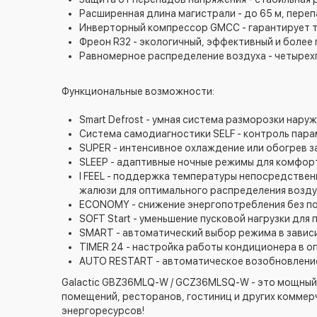
Расширенная длина магистрали - до 65 м, перепа
Инверторный компрессор GMCC - гарантирует т
Фреон R32 - экологичный, эффективный и боле
Равномерное распределение воздуха - четырех
Функциональные возможности:
Smart Defrost - умная система разморозки нару
Система самодиагностики SELF - контроль пара
SUPER - интенсивное охлаждение или обогрев за
SLEEP - адаптивные ночные режимы для комфор
I FEEL - поддержка температуры непосредствен
жалюзи для оптимального распределения возду
ECONOMY - снижение энергопотребления без п
SOFT Start - уменьшение пусковой нагрузки для
SMART - автоматический выбор режима в завис
TIMER 24 - настройка работы кондиционера в о
AUTO RESTART - автоматическое возобновление
Galactic GBZ36MLQ-W / GCZ36MLSQ-W - это мощный
помещений, ресторанов, гостиниц и других коммер
энергоресурсов!