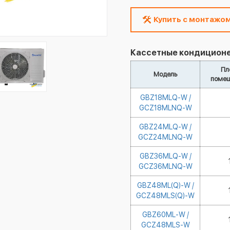
Купить с монтажо
Кассетные кондиционер
Пл
Модель
помещ
GBZ18MLQ-W /
GCZ18MLNQ-W
GBZ24MLQ-W /
GCZ24MLNQ-W
GBZ36MLQ-W /
GCZ36MLNQ-W
GBZ48ML(Q)-W /
GCZ48MLS(Q)-W
GBZ60ML-W /
GCZ48MLS-W