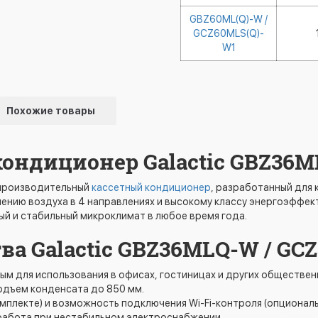
GBZ60ML(Q)-W /
GCZ60MLS(Q)-
W1
Похожие товары
кондиционер Galactic GBZ36
опроизводительный
кассетный кондиционер
, разработанный для
нию воздуха в 4 направлениях и высокому классу энергоэффекти
й и стабильный микроклимат в любое время года.
а Galactic GBZ36MLQ-W / GC
ым для использования в офисах, гостиницах и других обществен
одъем конденсата до 850 мм.
мплекте) и возможность подключения Wi-Fi-контроля (опциональ
 работа при нестабильном электроснабжении.