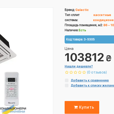
Бренд:
Galactic
Тип сплит
кассетные
системы:
кондиционе
Площадь помещения, м2:
86 – 1
Наличие:
Есть
Код товара:
3-9305
Цена
103812
₴
Нашли дешевле?
(0 отзывов)
Добавить к сравнению
Добавить к списку желан
Купить