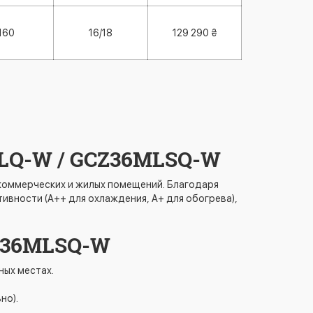
160
16/18
129 290 ₴
MLQ-W / GCZ36MLSQ-W
 коммерческих и жилых помещений. Благодаря
вности (A++ для охлаждения, A+ для обогрева),
Z36MLSQ-W
ных местах.
но).