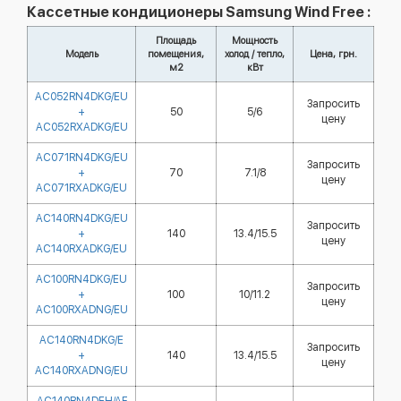
Кассетные кондиционеры Samsung Wind Free :
Площадь
Мощность
Модель
помещения,
холод / тепло,
Цена, грн.
м2
кВт
AC052RN4DKG/EU
Запросить
+
50
5/6
цену
AC052RXADKG/EU
AC071RN4DKG/EU
Запросить
+
70
7.1/8
цену
AC071RXADKG/EU
AC140RN4DKG/EU
Запросить
+
140
13.4/15.5
цену
AC140RXADKG/EU
AC100RN4DKG/EU
Запросить
+
100
10/11.2
цену
AC100RXADNG/EU
AC140RN4DKG/E
Запросить
+
140
13.4/15.5
цену
AC140RXADNG/EU