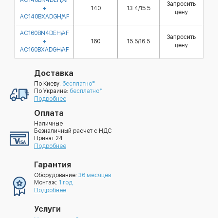
AC140BN4DEH/AF
Запросить
+
140
13.4/15.5
цену
AC140BXADGH/AF
AC160BN4DEH/AF
Запросить
+
160
15.5/16.5
цену
AC160BXADGH/AF
Доставка
По Киеву:
бесплатно*
По Украине:
бесплатно*
Подробнее
Оплата
Наличные
Безналичный расчет с НДС
Приват 24
Подробнее
Гарантия
Оборудование:
36 месяцев
Монтаж:
1 год
Подробнее
Услуги