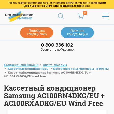
У зв’язку з високою сезонною завантаженістю та обмеженою кількістю монтажних бригад на даний
момент ми виконуємо монтаж лише кондиціонерів, придбаних у нас.
0
Подобрать
Получить
кондиционер
консультацию
0 800 336 102
бесплатно по Украине
Кондиціонери України
Cплит-системы
Кассетные кондиционеры
Кассетные кондиционеры на 100 м2
Кассетный кондиционер Samsung AC100RN4DKG/EU +
AC100RXADKG/EU Wind Free
Кассетный кондиционер
Samsung AC100RN4DKG/EU +
AC100RXADKG/EU Wind Free