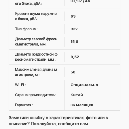
33 / 37 / 44
его блока, дБА :
Уровень шума наружног
69
о блока, дБА :
Тип фреона :
R32
Диаметр газовой фреон
15,8
омагистрали, мм :
Диаметр жидкостной ф
9,52
реономагистрали, мм :
Максимальная длина м
50
агистрали, м :
WI-FI :
Опционально
Страна производитель :
Китай
Гарантия :
36 месяцев
Заметили ошибку в характеристиках, фото или в
описании? Пожалуйста, сообщите нам.