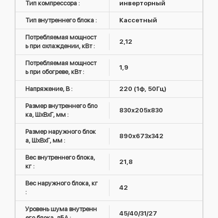
Тип компрессора :
инверторный
Тип внутреннего блока :
Кассетный
Потребляемая мощност
2,12
ь при охлаждении, кВт :
Потребляемая мощност
1,9
ь при обогреве, кВт :
Напряжение, В :
220 (1ф, 50Гц)
Размер внутреннего бло
830x205x830
ка, ШxВxГ, мм :
Размер наружного блок
890x673x342
а, ШxВxГ, мм :
Вес внутреннего блока,
21,8
кг :
Вес наружного блока, кг
42
:
Уровень шума внутренн
45/40/31/27
его блока, дБА :