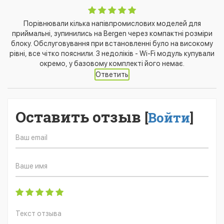
Порівнювали кілька напівпромислових моделей для
приймальні, зупинились на Bergen через компактні розміри
блоку. Обслуговування при встановленні було на високому
рівні, все чітко пояснили. З недоліків - Wi-Fi модуль купували
окремо, у базовому комплекті його немає.
Ответить
Оставить отзыв
[
Войти
]