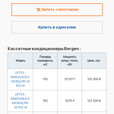
Купить с монтажом
Купить в один клик
Кассетные кондиционеры Bergen :
Площадь
Мощность
Модель
помещения,
холод / тепло,
Цена, грн.
м2
кВт
LBTE4-
36IM3/LBUE4-
100
10.5/11.1
102 000 ₴
36OM/LPB-03
R32 M
LBTE4-
48IM3/LBUE4-
150
13/15.4
123 000 ₴
48OM3/LPB-
03 R32 M