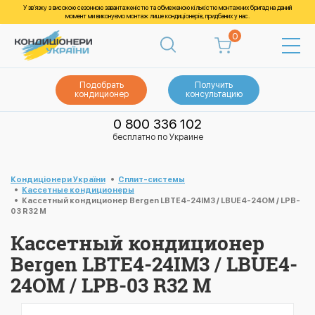
У зв’язку з високою сезонною завантаженістю та обмеженою кількістю монтажних бригад на даний
момент ми виконуємо монтаж лише кондиціонерів, придбаних у нас.
0
Подобрать
Получить
кондиционер
консультацию
0 800 336 102
бесплатно по Украине
Кондиціонери України
Cплит-системы
Кассетные кондиционеры
Кассетный кондиционер Bergen LBTE4-24IM3 / LBUE4-24OM / LPB-
03 R32 M
Кассетный кондиционер
Bergen LBTE4-24IM3 / LBUE4-
24OM / LPB-03 R32 M