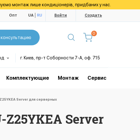
уємо монтаж лише кондиціонерів, придбаних у нас.
ы
Опт
UA
RU
Войти
Создать
0
 консультацию
од
г. Киев, пр-т Соборности 7-А, оф. 715
Комплектующие
Монтаж
Сервис
25YKEA Server для серверных
-Z25YKEA Server