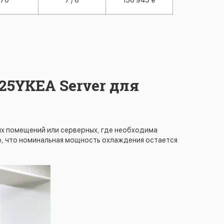
70
7 / 8
136 943 ₴
25YKEA Server для
их помещений или серверных, где необходима
о, что номинальная мощность охлаждения остается