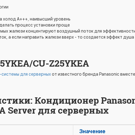
ргии
а холод А+++, наивысший уровень
сделать процесс установки проще
исимых жалюзи концентируют воздушный поток для эффективност
к, а если направить жалюзи вверх - то создается эффект душа
Z25YKEA/CU-Z25YKEA
-системы для серверных
от известного бренда Panasonic вместе
истики: Кондиционер Panason
 Server для серверных
Значение