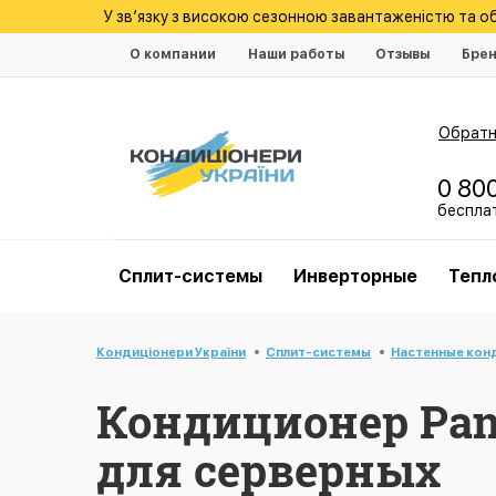
У зв’язку з високою сезонною завантаженістю та 
О компании
Наши работы
Отзывы
Бре
Обратн
0 80
беспла
Cплит-системы
Инверторные
Тепл
Кондиціонери України
Cплит-системы
Настенные кон
Кондиционер Pan
для серверных