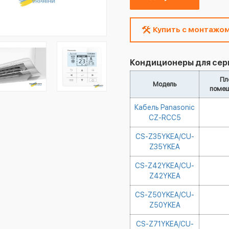
Купить с монтажо
Кондиционеры для серв
Пл
Модель
помещ
Кабель Panasonic
CZ-RCC5
CS-Z35YKEA/CU-
Z35YKEA
CS-Z42YKEA/CU-
Z42YKEA
CS-Z50YKEA/CU-
Z50YKEA
CS-Z71YKEA/CU-