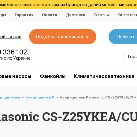
обмеженою кількістю монтажних бригад на даний момент ми викон
нды
Гарантия
Оплата
Доставка
Статьи
Контакт
ый звонок
Подобрать кондиционер
Получить
0 336 102
Гор
тно по Украине
овые насосы
Фанкойлы
Климатическая техника
диционеры
Кондиционер 9
Кондиционер Panasonic CS-Z25YKEA/CU-Z
asonic CS-Z25YKEA/CU