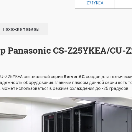
Z71YKEA
Похожие товары
 Panasonic CS-Z25YKEA/CU-Z
CU-Z25YKEA специальной серии
Server AC
создан для техническ
адежность оборудования. Главным плюсом данной серии есть т
, может использоваться в режиме охлаждения до -25 градусов.