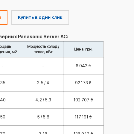
м
Купить в один клик
ерных Panasonic Server AC:
ощадь
Мощность холод /
Цена, грн.
ения, м2
тепло, кВт
-
-
6 042 ₴
35
3,5 / 4
92 173 ₴
40
4,2 / 5,3
102 707 ₴
50
5 / 5,8
117 191 ₴