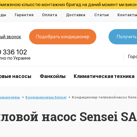
обмеженою кількістю монтажних бригад на даний момент ми викон
нды
Гарантия
Оплата
Доставка
Статьи
Контакт
ый звонок
Подобрать кондиционер
Получить
0 336 102
Гор
тно по Украине
овые насосы
Фанкойлы
Климатическая техника
диционеры
Кондиционеры Sensei
Кондиционер тепловой насос Sens
овой насос Sensei SA