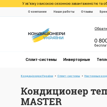
У зв’язку з високою сезонною завантаженістю та 
О компании
Наши работы
Отзывы
Бре
Обратн
0 80
беспла
Cплит-системы
Инверторные
Тепл
Кондиціонери України
Cплит-системы
Настенные кон
Кондиционер тепл
MASTER