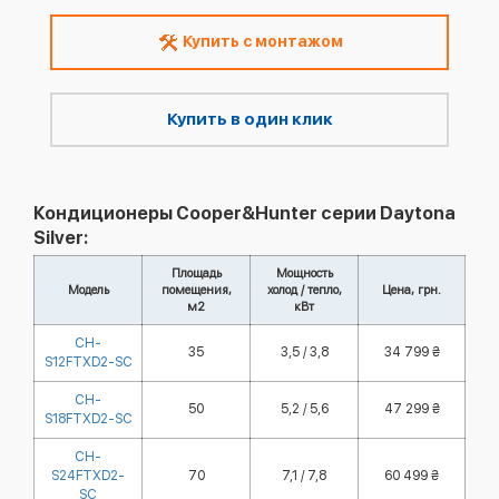
Купить с монтажом
Купить в один клик
Кондиционеры Cooper&Hunter серии Daytona
Silver:
Площадь
Мощность
Модель
помещения,
холод / тепло,
Цена, грн.
м2
кВт
CH-
35
3,5 / 3,8
34 799 ₴
S12FTXD2-SC
CH-
50
5,2 / 5,6
47 299 ₴
S18FTXD2-SC
CH-
S24FTXD2-
70
7,1 / 7,8
60 499 ₴
SC