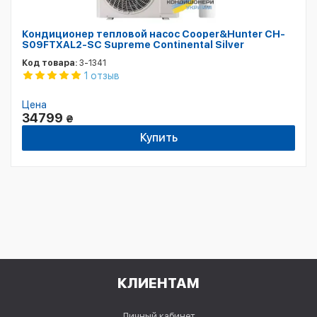
Кондиционер тепловой насос Cooper&Hunter CH-
S09FTXAL2-SC Supreme Continental Silver
Код товара:
3-1341
1 отзыв
Цена
34799
₴
Купить
КЛИЕНТАМ
Личный кабинет