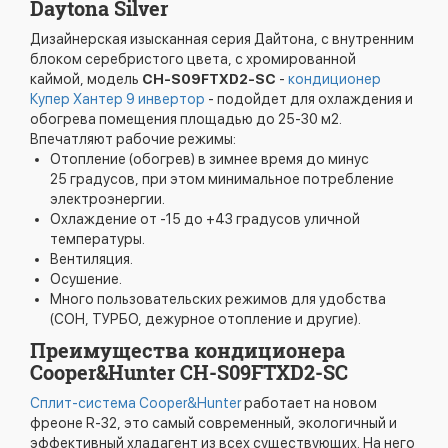
Daytona Silver
Дизайнерская изысканная серия Дайтона, с внутренним
блоком серебристого цвета, с хромированной
каймой, модель
CH-S09FTXD2-SC
-
кондиционер
Купер Хантер 9 инвертор
- подойдет для охлаждения и
обогрева помещения площадью до 25-30 м2.
Впечатляют рабочие режимы:
Отопление (обогрев) в зимнее время до минус
25 градусов, при этом минимальное потребление
электроэнергии.
Охлаждение от -15 до +43 градусов уличной
температуры.
Вентиляция.
Осушение.
Много пользовательских режимов для удобства
(СОН, ТУРБО, дежурное отопление и другие).
Преимущества кондиционера
Cooper&Hunter CH-S09FTXD2-SC
Сплит-система Cooper&Hunter
работает на новом
фреоне R-32, это самый современный, экологичный и
эффективный хладагент из всех существующих. На него