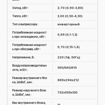
Холод, кВт :
2,70 (0,90-3,80)
Тепло, кВт :
3,00 (0,50-4,30)
Тип компрессора :
инверторный
Потребляемая мощност
0,69 (0,1-1,3)
ь при охлаждении, кВт :
Потребляемая мощност
0,70 (0,15-1,4)
ь при обогреве, кВт :
Напряжение, В :
220 (1ф, 50Гц)
Воздухопроизводительн
390/540/610
ость, м3/ч :
Размер внутреннего бло
889х294х212
ка, ШxВxГ, мм :
Размер наружного блок
732x555x330
а, ШxВxГ, мм :
Вес внутреннего блока,
11