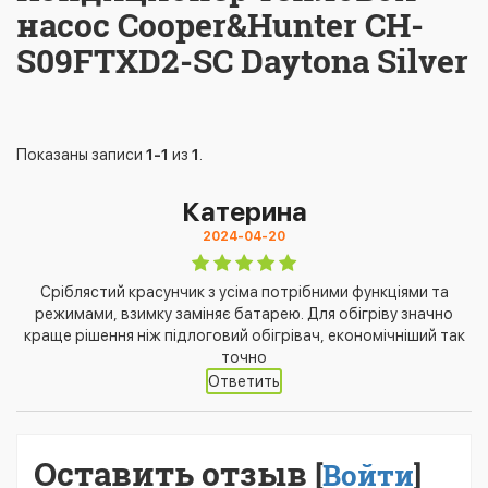
насос Cooper&Hunter CH-
S09FTXD2-SC Daytona Silver
Показаны записи
1-1
из
1
.
Катерина
2024-04-20
Сріблястий красунчик з усіма потрібними функціями та
режимами, взимку заміняє батарею. Для обігріву значно
краще рішення ніж підлоговий обігрівач, економічніший так
точно
Ответить
Оставить отзыв
[
Войти
]