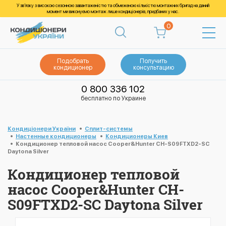
У зв’язку з високою сезонною завантаженістю та обмеженою кількістю монтажних бригад на даний
момент ми виконуємо монтаж лише кондиціонерів, придбаних у нас.
0
Подобрать
Получить
кондиционер
консультацию
0 800 336 102
бесплатно по Украине
Кондиціонери України
Cплит-системы
Настенные кондиционеры
Кондиционеры Киев
Кондиционер тепловой насос Cooper&Hunter CH-S09FTXD2-SC
Daytona Silver
Кондиционер тепловой
насос Cooper&Hunter CH-
S09FTXD2-SC Daytona Silver