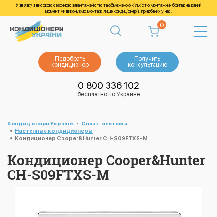
У зв’язку з високою сезонною завантаженістю та обмеженою кількістю монтажних бригад на даний
момент ми виконуємо монтаж лише кондиціонерів, придбаних у нас.
0
Подобрать
Получить
кондиционер
консультацию
0 800 336 102
бесплатно по Украине
Кондиціонери України
Cплит-системы
Настенные кондиционеры
Кондиционер Cooper&Hunter CH-S09FTXS-M
Кондиционер Cooper&Hunter
CH-S09FTXS-M