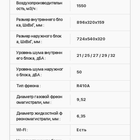
Воздухопроизводительн
1550
ость, м3/ч :
Размер внутреннего бло
896х320х159
ка, ШxВxГ, мм :
Размер наружного блок
724х540х320
а, ШxВxГ, мм :
Уровень шума внутренн
21 / 25 / 27 / 29 / 32
его блока, дБА :
Уровень шума наружног
50
о блока, дБА :
Тип фреона :
R410А
Диаметр газовой фреон
9,52
омагистрали, мм :
Диаметр жидкостной ф
6,35
реономагистрали, мм :
WI-FI :
Есть