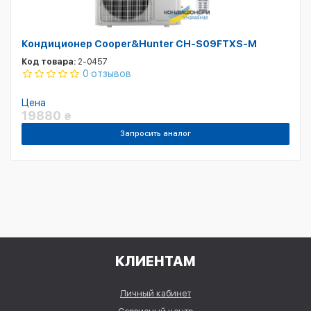
Кондиционер Cooper&Hunter CH-S09FTXS-M
Код товара:
2-0457
0 отзывов
Цена
19880
₴
Запросить аналог
КЛИЕНТАМ
Личный кабинет