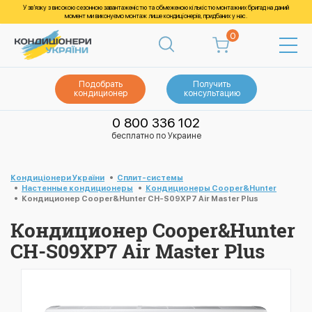
У зв’язку з високою сезонною завантаженістю та обмеженою кількістю монтажних бригад на даний
момент ми виконуємо монтаж лише кондиціонерів, придбаних у нас.
0
Подобрать
Получить
кондиционер
консультацию
0 800 336 102
бесплатно по Украине
Кондиціонери України
Cплит-системы
Настенные кондиционеры
Кондиционеры Cooper&Hunter
Кондиционер Cooper&Hunter CH-S09XP7 Air Master Plus
Кондиционер Cooper&Hunter
CH-S09XP7 Air Master Plus