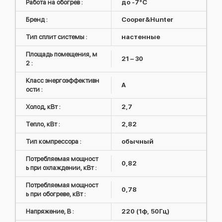
Работа на обогрев :
до -7°C
Бренд :
Cooper&Hunter
Тип сплит системы :
настенные
Площадь помещения, м
21 – 30
2 :
Класс энергоэффективн
A
ости :
Холод, кВт :
2,7
Тепло, кВт :
2,82
Тип компрессора :
обычный
Потребляемая мощност
0,82
ь при охлаждении, кВт :
Потребляемая мощност
0,78
ь при обогреве, кВт :
Напряжение, В :
220 (1ф, 50Гц)