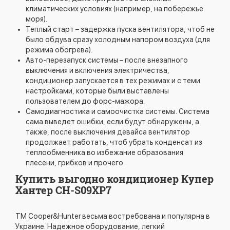
климатических условиях (например, на побережье
моря).
Теплый старт – задержка пуска вентилятора, чтоб не
было обдува сразу холодным напором воздуха (для
режима обогрева).
Авто-перезапуск системы – после внезапного
выключения и включения электричества,
кондиционер запускается в тех режимах и с теми
настройками, которые были выставлены
пользователем до форс-мажора.
Самодиагностика и самоочистка системы. Система
сама выведет ошибки, если будут обнаружены, а
также, после выключения девайса вентилятор
продолжает работать, чтоб убрать конденсат из
теплообменника во избежание образования
плесени, грибков и прочего.
​Купить выгодно кондиционер Купер
Хантер CH-S09XP7
ТМ Cooper&Hunter весьма востребована и популярна в
Украине. Надежное оборудование, легкий