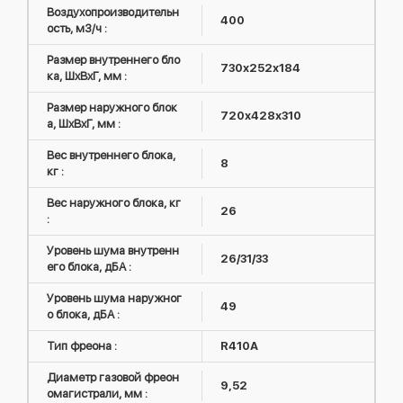
Воздухопроизводительн
400
ость, м3/ч :
Размер внутреннего бло
730х252х184
ка, ШxВxГ, мм :
Размер наружного блок
720х428х310
а, ШxВxГ, мм :
Вес внутреннего блока,
8
кг :
Вес наружного блока, кг
26
:
Уровень шума внутренн
26/31/33
его блока, дБА :
Уровень шума наружног
49
о блока, дБА :
Тип фреона :
R410А
Диаметр газовой фреон
9,52
омагистрали, мм :