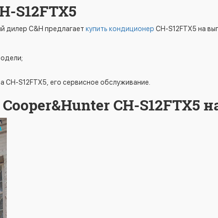
H-S12FTX5
ый дилер С&H предлагает
купить кондиционер
CH-S12FTX5 на выг
модели;
ра CH-S12FTX5, его сервисное обслуживание.
Cooper&Hunter CH-S12FTX5 н