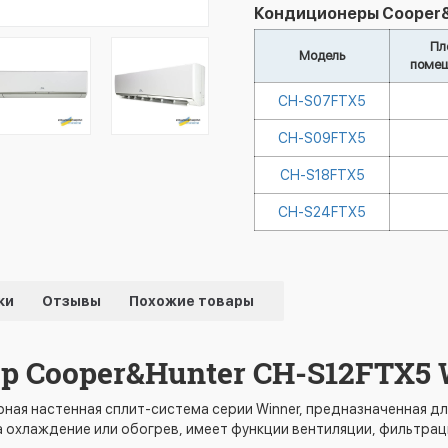
Кондиционеры Cooper&
Пл
Модель
помещ
CH-S07FTX5
CH-S09FTX5
CH-S18FTX5
CH-S24FTX5
ки
Отзывы
Похожие товары
 Cooper&Hunter CH-S12FTX5 
ная настенная сплит-система серии Winner, предназначенная 
а охлаждение или обогрев, имеет функции вентиляции, фильтраци