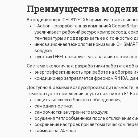
Преимущества модели 
В кондиционере CH-S12FTX5 применяется ряд инно
I-Action – разработанная компанией Cooper&Hun
увеличивает рабочий ресурс компрессора, сок
температуры и поддерживать ее с точностью до
инновационная технология ионизации CH SMART-
воздуха;
функция I FEEL позволяет устанавливать комфор
Система экологичная, разработчики заботятся об 
энергоэффективность при работе на обогрев и
кондиционер заправляется фреоном R410A, данн
Доступно 4 режима воздухопроизводительности, ес
температуре в помещении опуститься ниже +8°. Ест
защиты внешнего блока от обледенения;
самодиагностики;
самоочистки внутреннего модуля;
осушения теплообменника после отключения си
сохранения настроек при автоматическом перез
таймера на 24 часа.