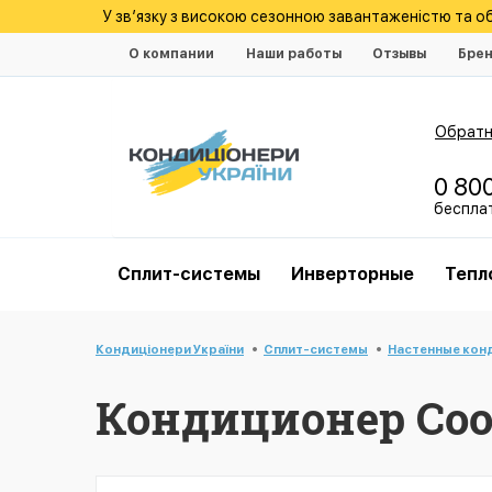
У зв’язку з високою сезонною завантаженістю та 
О компании
Наши работы
Отзывы
Бре
Обратн
0 80
беспла
Cплит-системы
Инверторные
Тепл
Кондиціонери України
Cплит-системы
Настенные кон
Кондиционер Coo