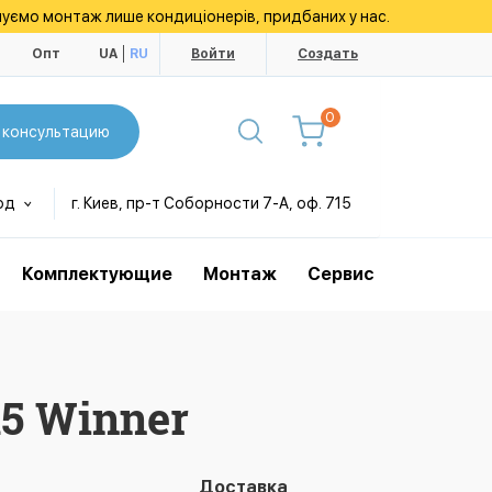
уємо монтаж лише кондиціонерів, придбаних у нас.
ы
Опт
UA
RU
Войти
Создать
0
 консультацию
од
г. Киев, пр-т Соборности 7-А, оф. 715
Комплектующие
Монтаж
Сервис
5 Winner
Доставка