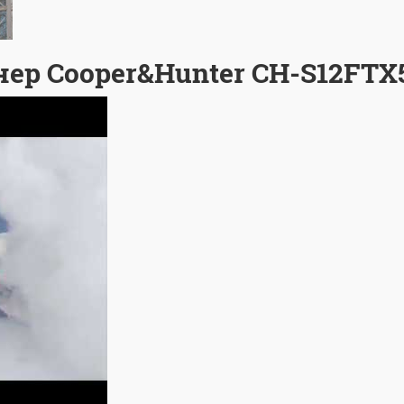
ер Cooper&Hunter CH-S12FTX