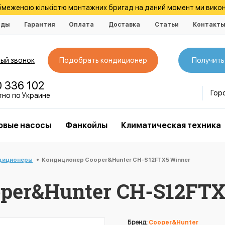
обмеженою кількістю монтажних бригад на даний момент ми викон
нды
Гарантия
Оплата
Доставка
Статьи
Контакт
ый звонок
Подобрать кондиционер
Получить
0 336 102
Гор
тно по Украине
овые насосы
Фанкойлы
Климатическая техника
диционеры
Кондиционер Cooper&Hunter CH-S12FTX5 Winner
per&Hunter CH-S12FTX
Бренд:
Cooper&Hunter