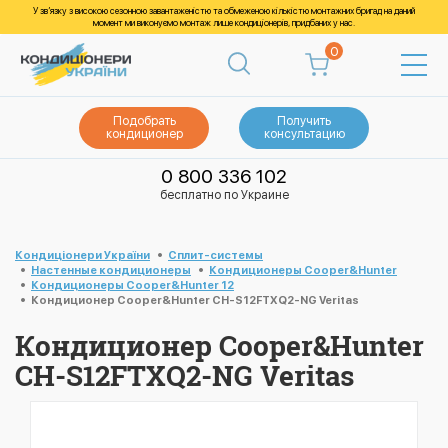
У зв’язку з високою сезонною завантаженістю та обмеженою кількістю монтажних бригад на даний
момент ми виконуємо монтаж лише кондиціонерів, придбаних у нас.
0
Подобрать
Получить
кондиционер
консультацию
0 800 336 102
бесплатно по Украине
Кондиціонери України
Cплит-системы
Настенные кондиционеры
Кондиционеры Cooper&Hunter
Кондиционеры Cooper&Hunter 12
Кондиционер Cooper&Hunter CH-S12FTXQ2-NG Veritas
Кондиционер Cooper&Hunter
CH-S12FTXQ2-NG Veritas