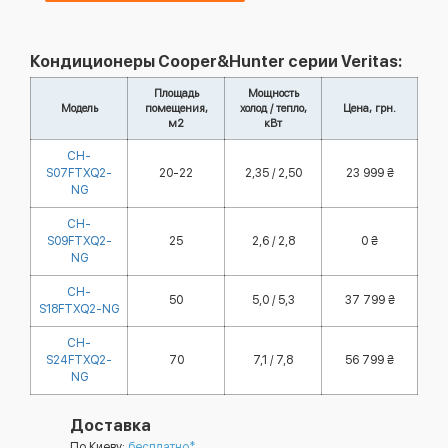
Кондиционеры Cooper&Hunter серии Veritas:
Площадь
Мощность
Модель
помещения,
холод / тепло,
Цена, грн.
м2
кВт
CH-
S07FTXQ2-
20-22
2,35 / 2,50
23 999 ₴
NG
CH-
S09FTXQ2-
25
2,6 / 2,8
0 ₴
NG
CH-
50
5,0 / 5,3
37 799 ₴
S18FTXQ2-NG
CH-
S24FTXQ2-
70
7,1 / 7,8
56 799 ₴
NG
Доставка
По Киеву:
бесплатно*