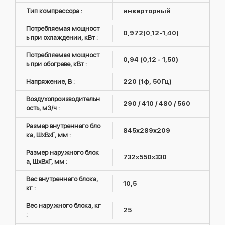
Тип компрессора :
инверторный
Потребляемая мощност
0,972(0,12-1,40)
ь при охлаждении, кВт :
Потребляемая мощност
0,94 (0,12 - 1,50)
ь при обогреве, кВт :
Напряжение, В :
220 (1ф, 50Гц)
Воздухопроизводительн
290 / 410 / 480 / 560
ость, м3/ч :
Размер внутреннего бло
845x289x209
ка, ШxВxГ, мм :
Размер наружного блок
732x550x330
а, ШxВxГ, мм :
Вес внутреннего блока,
10,5
кг :
Вес наружного блока, кг
25
: