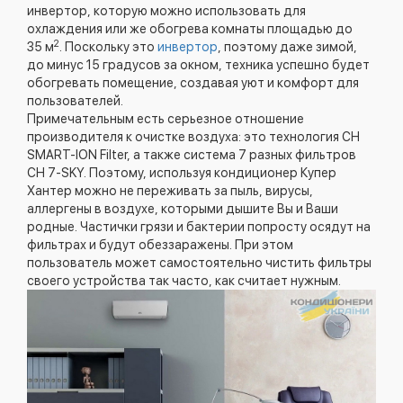
инвертор, которую можно использовать для
охлаждения или же обогрева комнаты площадью до
2
35 м
. Поскольку это
инвертор
, поэтому даже зимой,
до минус 15 градусов за окном, техника успешно будет
обогревать помещение, создавая уют и комфорт для
пользователей.
Примечательным есть серьезное отношение
производителя к очистке воздуха: это технология CH
SMART-ION Filter, а также система 7 разных фильтров
CH 7-SKY. Поэтому, используя кондиционер Купер
Хантер можно не переживать за пыль, вирусы,
аллергены в воздухе, которыми дышите Вы и Ваши
родные. Частички грязи и бактерии попросту осядут на
фильтрах и будут обеззаражены. При этом
пользователь может самостоятельно чистить фильтры
своего устройства так часто, как считает нужным.