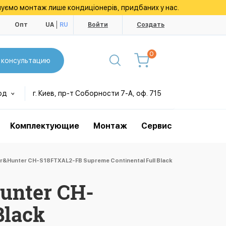
уємо монтаж лише кондиціонерів, придбаних у нас.
ы
Опт
UA
RU
Войти
Создать
0
 консультацию
од
г. Киев, пр-т Соборности 7-А, оф. 715
Комплектующие
Монтаж
Сервис
Hunter CH-S18FTXAL2-FB Supreme Continental Full Black
unter CH-
Black