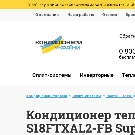
У зв’язку з високою сезонною завантаженістю та 
О компании
Наши работы
Отзывы
Бре
Обратн
0 80
беспла
Cплит-системы
Инверторные
Тепл
Кондиціонери України
Cплит-системы
Настенные кон
Кондиционер теп
S18FTXAL2-FB Supr