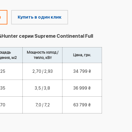
м
Купить в один клик
unter серии Supreme Continental Full
ощадь
Мощность холод /
Цена, грн.
ения, м2
тепло, кВт
25
2,70 / 2,93
34 799 ₴
35
3,5 / 3,8
36 999 ₴
70
7,0 / 7,2
63 799 ₴