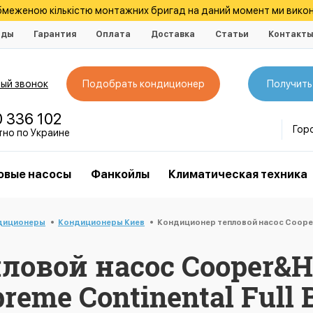
обмеженою кількістю монтажних бригад на даний момент ми викон
нды
Гарантия
Оплата
Доставка
Статьи
Контакт
ый звонок
Подобрать кондиционер
Получить
0 336 102
Гор
тно по Украине
овые насосы
Фанкойлы
Климатическая техника
диционеры
Кондиционеры Киев
Кондиционер тепловой насос Cooper&
ловой насос Cooper&H
eme Continental Full 