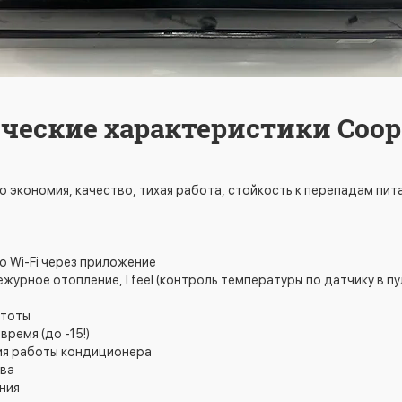
ческие характеристики Coop
о экономия, качество, тихая работа, стойкость к перепадам пи
 Wi-Fi через приложение
журное отопление, I feel (контроль температуры по датчику в п
стоты
ремя (до -15!)
ия работы кондиционера
тва
ния