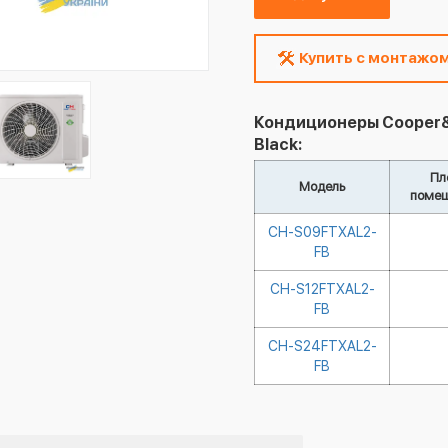
Купить с монтажо
Кондиционеры Cooper&H
Black:
Пл
Модель
помещ
CH-S09FTXAL2-
FB
CH-S12FTXAL2-
FB
CH-S24FTXAL2-
FB