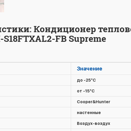
истики: Кондиционер теплов
H-S18FTXAL2-FB Supreme
Значение
до -25°C
от -15°C
Cooper&Hunter
настенные
Воздух-воздух