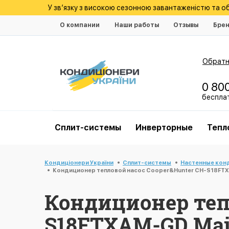
У зв’язку з високою сезонною завантаженістю та 
О компании
Наши работы
Отзывы
Бре
Обратн
0 80
беспла
Cплит-системы
Инверторные
Тепл
Кондиціонери України
Cплит-системы
Настенные кон
Кондиционер тепловой насос Cooper&Hunter CH-S18FTX
Кондиционер теп
S18FTXAM-GD Maje