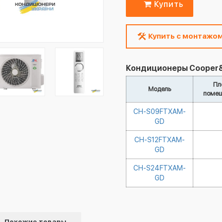
Купить
Купить с монтажо
Кондиционеры Cooper&H
Пл
Модель
помещ
CH-S09FTXAM-
GD
CH-S12FTXAM-
GD
CH-S24FTXAM-
GD