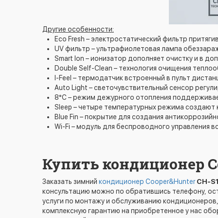
Другие особенности:
Eco Fresh – электростатический фильтр притяги
UV фильтр – ультрафиолетовая лампа обеззараж
Smart Ion – ионизатор дополняет очистку и в д
Double Self-Clean – технология очищения тепл
I-Feel – термодатчик встроенный в пульт дист
Auto Light – светочувствительный сенсор регул
8°C – режим дежурного отопления поддержива
Sleep – четыре температурных режима создают
Blue Fin – покрытие для создания антикоррозий
Wi-Fi – модуль для беспроводного управления в
Купить кондиционер C
Заказать зимний
кондиционер​ Cooper&Hunter
CH-S1
консультацию можно по обратившись телефону, ост
услуги по монтажу и обслуживанию кондиционеров,
комплексную гарантию на приобретенное у нас обо