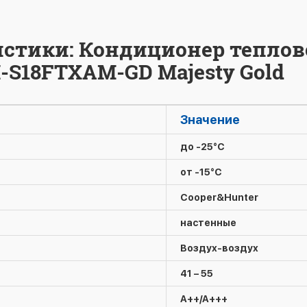
истики: Кондиционер теплов
H-S18FTXAM-GD Majesty Gold
Значение
до -25°C
от -15°C
Cooper&Hunter
настенные
Воздух-воздух
41 – 55
A++/A+++