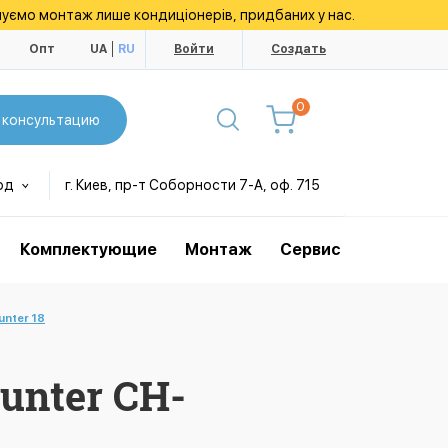
уємо монтаж лише кондиціонерів, придбаних у нас.
ы
Опт
UA
RU
Войти
Создать
0
 консультацию
од
г. Киев, пр-т Соборности 7-А, оф. 715
Комплектующие
Монтаж
Сервис
nter 18
unter CH-