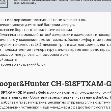
вает и задерживает мелкие частички включая пыль
ивает воздух уничтожай бактерии и вирусы
ополнении борется с неприятными запахами
ообменника с помощью быстрой заморозки и разморозке и после
анционного управления поможет создать более комфортную темп
ирует интенсивность LED-дисплея, ярче в светлое время, вплоть
ет положительную температуру в зимнее время для предотвра
 комфортные условия для здорового сна
ной защиты
строен во внутренний блок
ooper&Hunter CH-S18FTXAM-
8FTXAM-GD Majesty Gold
можно на сайте с помощью кнопок «Ку
авить заявку на «Обратный звонок» или написать нам в Вайбер
 работаем по всей Украине. Бесплатно отправим сплит-систему
рудование и установку. Наши менеджеры с радостью помогут В