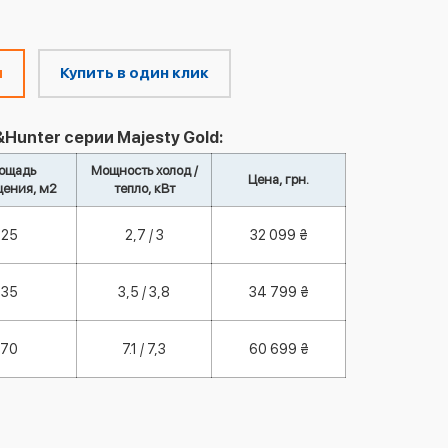
м
Купить в один клик
unter серии Majesty Gold:
ощадь
Мощность холод /
Цена, грн.
ения, м2
тепло, кВт
25
2,7 / 3
32 099 ₴
35
3,5 / 3,8
34 799 ₴
70
7.1 / 7,3
60 699 ₴