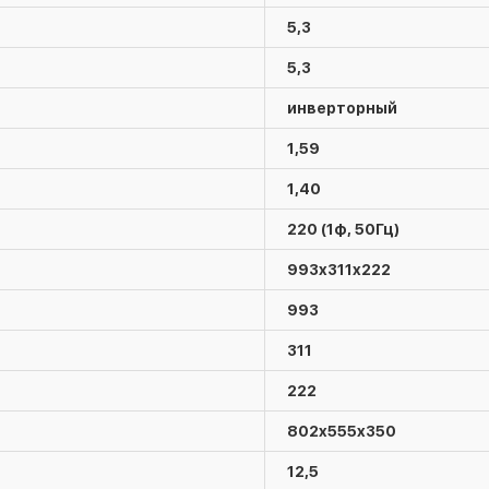
5,3
5,3
инверторный
1,59
1,40
220 (1ф, 50Гц)
993x311x222
993
311
222
802x555x350
12,5