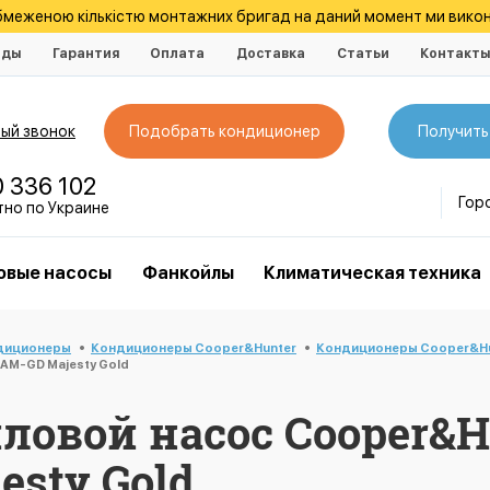
обмеженою кількістю монтажних бригад на даний момент ми викон
нды
Гарантия
Оплата
Доставка
Статьи
Контакт
ый звонок
Подобрать кондиционер
Получить
0 336 102
Гор
тно по Украине
овые насосы
Фанкойлы
Климатическая техника
диционеры
Кондиционеры Cooper&Hunter
Кондиционеры Cooper&Hu
AM-GD Majesty Gold
ловой насос Cooper&H
sty Gold