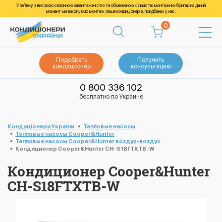
У зв’язку з високою сезонною завантаженістю та обмеженою кількістю монтажних бригад на даний
момент ми виконуємо монтаж лише кондиціонерів, придбаних у нас.
0
Подобрать
Получить
кондиционер
консультацию
0 800 336 102
бесплатно по Украине
Кондиціонери України
Тепловые насосы
Тепловые насосы Cooper&Hunter
Тепловые насосы Cooper&Hunter воздух-воздух
Кондиционер Cooper&Hunter CH-S18FTXTB-W
Кондиционер Cooper&Hunter
CH-S18FTXTB-W