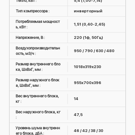
Тепло, кВт :
5,4 (1,00-7,14)
Тип компрессора :
инверторный
Потребляемая мощност
1,51 (0,40-2,45)
ь, кВт :
Напряжение, В :
220 (1ф, 50Гц)
Воздухопроизводительн
950 / 790 / 630 / 480
ость, м3/ч :
Размер внутреннего бло
1018х319х230
ка, ШxВxГ, мм :
Размер наружного блок
955x700х396
а, ШxВxГ, мм :
Вес внутреннего блока,
14
кг :
Вес наружного блока, кг
47,5
:
Уровень шума внутренн
46 / 42 / 38 / 30
его блока, дБА :