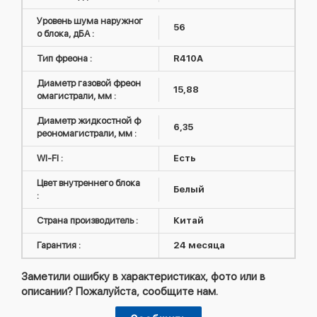
Уровень шума наружног
56
о блока, дБА :
Тип фреона :
R410А
Диаметр газовой фреон
15,88
омагистрали, мм :
Диаметр жидкостной ф
6,35
реономагистрали, мм :
WI-FI :
Есть
Цвет внутреннего блока
Белый
:
Страна производитель :
Китай
Гарантия :
24 месяца
Заметили ошибку в характеристиках, фото или в
описании? Пожалуйста, сообщите нам.