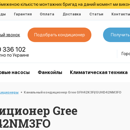
обмеженою кількістю монтажних бригад на даний момент ми викон
нды
Гарантия
Оплата
Доставка
Статьи
Контакт
ый звонок
Подобрать кондиционер
Получить
0 336 102
Гор
тно по Украине
овые насосы
Фанкойлы
Климатическая техника
диционеры
Канальный кондиционер Gree GFH42K3FI/GUHD42NM3FO
иционер Gree
42NM3FO