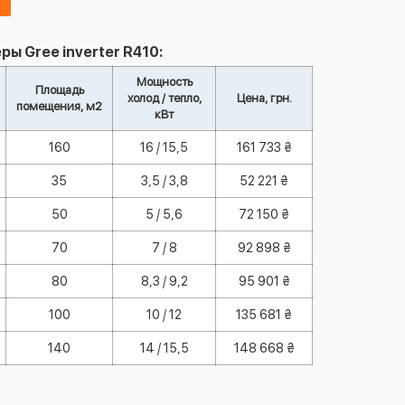
ы Gree inverter R410:
Мощность
Площадь
холод / тепло,
Цена, грн.
помещения, м2
кВт
160
16 / 15,5
161 733 ₴
35
3,5 / 3,8
52 221 ₴
50
5 / 5,6
72 150 ₴
70
7 / 8
92 898 ₴
80
8,3 / 9,2
95 901 ₴
100
10 / 12
135 681 ₴
140
14 / 15,5
148 668 ₴