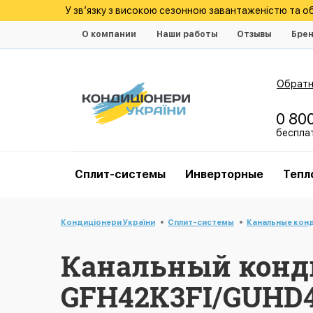
У зв’язку з високою сезонною завантаженістю та 
О компании
Наши работы
Отзывы
Бре
Обратн
0 80
беспла
Cплит-системы
Инверторные
Тепл
Кондиціонери України
Cплит-системы
Канальные кон
Канальный конд
GFH42K3FI/GUHD