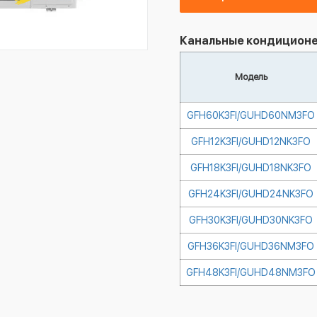
Канальные кондиционер
Модель
GFH60K3FI/GUHD60NM3FO
GFH12K3FI/GUHD12NK3FO
GFH18K3FI/GUHD18NK3FO
GFH24K3FI/GUHD24NK3FO
GFH30K3FI/GUHD30NK3FO
GFH36K3FI/GUHD36NM3FO
GFH48K3FI/GUHD48NM3FO