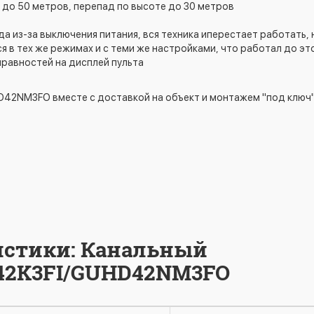
о 50 метров, перепад по высоте до 30 метров
а из-за выключения питания, вся техника иперестает работать,
я в тех же режимах и с теми же настройками, что работал до эт
равностей на дисплей пульта
D42NM3FO вместе с доставкой на объект и монтажем "под ключ" 
истики: Канальный
H42K3FI/GUHD42NM3FO