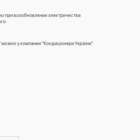
 но при возобновлении электричества
ого
можно у компании "Кондиціонери України".