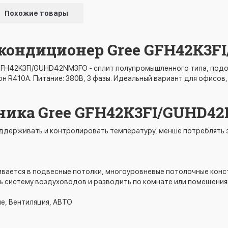
Похожие товары
кондиционер Gree GFH42K3
GFH42K3FI/GUHD42NM3FO - сплит полупромышленного типа, подо
Фреон R410A. Питание: 380В, 3 фазы. Идеальный вариант для офис
ника Gree GFH42K3FI/GUHD4
ддерживать и контролировать температуру, менше потреблять э
ивается в подвесные потолки, многоуровневые потолочные конс
ь систему воздуховодов и разводить по комнате или помещения
е, Вентиляция, АВТО