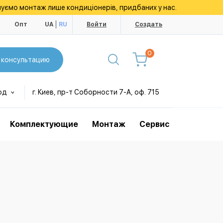
уємо монтаж лише кондиціонерів, придбаних у нас.
ы
Опт
UA
RU
Войти
Создать
0
 консультацию
од
г. Киев, пр-т Соборности 7-А, оф. 715
Комплектующие
Монтаж
Сервис