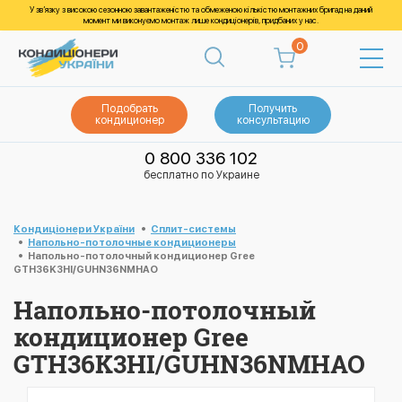
У зв’язку з високою сезонною завантаженістю та обмеженою кількістю монтажних бригад на даний
момент ми виконуємо монтаж лише кондиціонерів, придбаних у нас.
0
Подобрать
Получить
кондиционер
консультацию
0 800 336 102
бесплатно по Украине
Кондиціонери України
Cплит-системы
Напольно-потолочные кондиционеры
Напольно-потолочный кондиционер Gree
GTH36K3HI/GUHN36NMHAO
Напольно-потолочный
кондиционер Gree
GTH36K3HI/GUHN36NMHAO