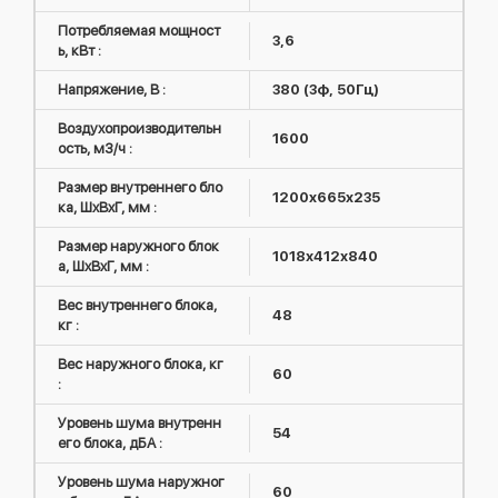
Потребляемая мощност
3,6
ь, кВт :
Напряжение, В :
380 (3ф, 50Гц)
Воздухопроизводительн
1600
ость, м3/ч :
Размер внутреннего бло
1200x665x235
ка, ШxВxГ, мм :
Размер наружного блок
1018х412х840
а, ШxВxГ, мм :
Вес внутреннего блока,
48
кг :
Вес наружного блока, кг
60
:
Уровень шума внутренн
54
его блока, дБА :
Уровень шума наружног
60