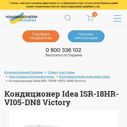
У зв’язку з високою сезонною завантаженістю та обмеженою кількістю монтажних бригад на даний
момент ми виконуємо монтаж лише кондиціонерів, придбаних у нас.
0
Подобрать
Получить
кондиционер
консультацию
0 800 336 102
бесплатно по Украине
Кондиціонери України
Cплит-системы
Настенные кондиционеры
Кондиционеры для квартиры
Кондиционер Idea ISR-18HR-VI05-DN8 Victory
Кондиционер Idea ISR-18HR-
VI05-DN8 Victory