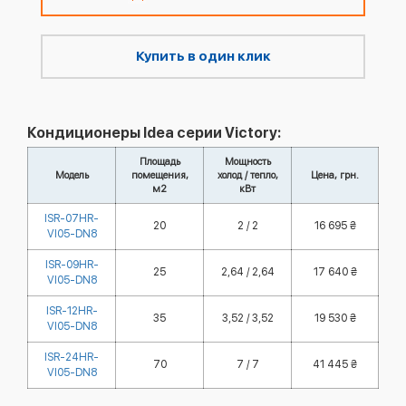
Купить в один клик
Кондиционеры Idea серии Victory:
Площадь
Мощность
Модель
помещения,
холод / тепло,
Цена, грн.
м2
кВт
ISR-07HR-
20
2 / 2
16 695 ₴
VI05-DN8
ISR-09HR-
25
2,64 / 2,64
17 640 ₴
VI05-DN8
ISR-12HR-
35
3,52 / 3,52
19 530 ₴
VI05-DN8
ISR-24HR-
70
7 / 7
41 445 ₴
VI05-DN8