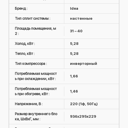
Бренд :
Idea
Тип сплит системы :
настенные
Площадь помещения, м
31 – 40
2 :
Холод, кВт :
5,28
Тепло, кВт :
5,28
Тип компрессора :
инверторный
Потребляемая мощност
1,66
ь при охлаждении, кВт :
Потребляемая мощност
1,46
ь при обогреве, кВт :
Напряжение, В :
220 (1ф, 50Гц)
Размер внутреннего бло
934x295x229
ка, ШxВxГ, мм :