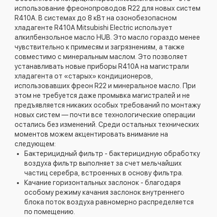
использование фреонопроводов R22 для новых систем
R410A. В системах до 8 кВт на озонобезопасном
хладагенте R410A Mitsubishi Electric использует
алкилбензольное масло HUB. Это масло гораздо менее
чувствительно к примесям и загрязнениям, а также
совместимо с минеральным маслом. Это позволяет
устанавливать новые приборы R410A на магистрали
хладагента от «старых» кондиционеров,
использовавших фреон R22 и минеральное масло. При
этом не требуется даже промывка магистралей и не
предъявляется никаких особых требований по монтажу
новых систем — почти все технологические операции
остались без изменений. Среди остальных технических
моментов можем акцентировать внимание на
следующем:
Бактерицидный фильтр - бактерицидную обработку
воздуха фильтр выполняет за счет мельчайших
частиц серебра, встроенных в основу фильтра.
Качание горизонтальных заслонок - благодаря
особому режиму качания заслонок внутреннего
блока поток воздуха равномерно распределяется
по помещению.