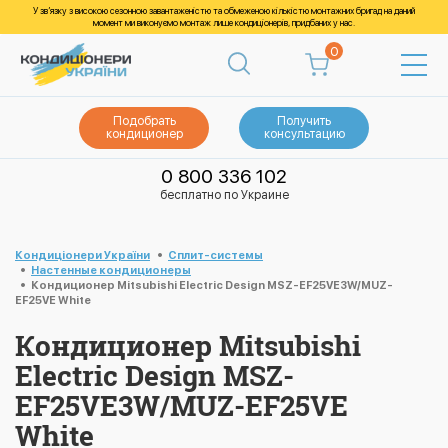
У зв’язку з високою сезонною завантаженістю та обмеженою кількістю монтажних бригад на даний
момент ми виконуємо монтаж лише кондиціонерів, придбаних у нас.
0
Подобрать
Получить
кондиционер
консультацию
0 800 336 102
бесплатно по Украине
Кондиціонери України
Cплит-системы
Настенные кондиционеры
Кондиционер Mitsubishi Electric Design MSZ-EF25VE3W/MUZ-
EF25VE White
Кондиционер Mitsubishi
Electric Design MSZ-
EF25VE3W/MUZ-EF25VE
White