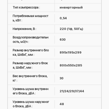
Тип компрессора :
инверторный
Потребляемая мощност
0,54
ь, кВт :
Напряжение, В :
220 (1ф, 50Гц)
Воздухопроизводительн
630
ость, м3/ч :
Размер внутреннего бло
895х195х299
ка, ШxВxГ, мм :
Размер наружного блок
800х550х285
а, ШxВxГ, мм :
Вес внутреннего блока,
30
кг :
Уровень шума внутренн
21/24/29/37/44
его блока, дБА :
Уровень шума наружног
48
о блока, дБА :