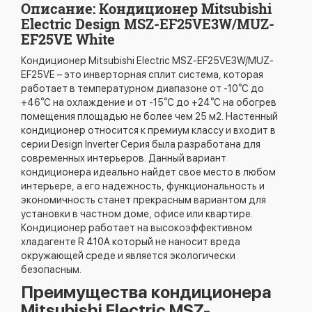
Описание: Кондиционер Mitsubishi
Electric Design MSZ-EF25VE3W/MUZ-
EF25VE White
Кондиционер Mitsubishi Electric MSZ-EF25VE3W/MUZ-
EF25VE – это инверторная сплит система, которая
работает в температурном диапазоне от -10⁰С до
+46⁰С на охлаждение и от -15⁰С до +24⁰С на обогрев
помещения площадью не более чем 25 м2. Настенный
кондиционер относится к премиум классу и входит в
серии Design Inverter Серия была разработана для
современных интерьеров. Данный вариант
кондиционера идеально найдет свое место в любом
интерьере, а его надежность, функциональность и
экономичность станет прекрасным вариантом для
установки в частном доме, офисе или квартире.
Кондиционер работает на высокоэффективном
хладагенте R 410A который не наносит вреда
окружающей среде и является экологически
безопасным.
Преимущества кондиционера
Mitsubishi Electric MSZ-