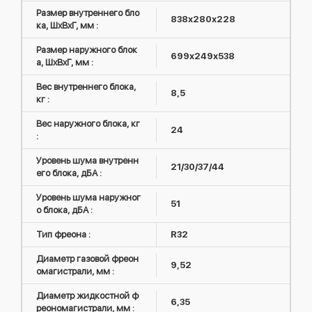
Размер внутреннего бло
838х280х228
ка, ШxВxГ, мм :
Размер наружного блок
699х249х538
а, ШxВxГ, мм :
Вес внутреннего блока,
8,5
кг :
Вес наружного блока, кг
24
:
Уровень шума внутренн
21/30/37/44
его блока, дБА :
Уровень шума наружног
51
о блока, дБА :
Тип фреона :
R32
Диаметр газовой фреон
9,52
омагистрали, мм :
Диаметр жидкостной ф
6,35
реономагистрали, мм :