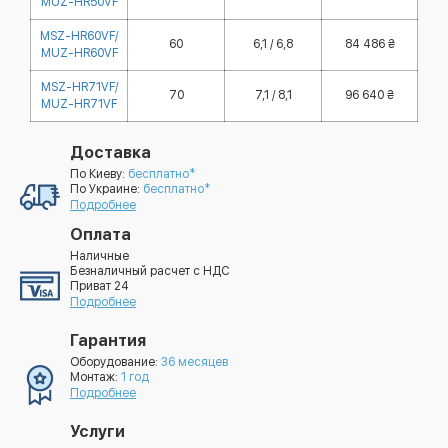
MUZ-HR50VF
MSZ-HR60VF/
60
6,1 / 6,8
84 486 ₴
MUZ-HR60VF
MSZ-HR71VF/
70
7,1 / 8,1
96 640 ₴
MUZ-HR71VF
Доставка
По Киеву:
бесплатно*
По Украине:
бесплатно*
Подробнее
Оплата
Наличные
Безналичный расчет с НДС
Приват 24
Подробнее
Гарантия
Оборудование:
36 месяцев
Монтаж:
1 год
Подробнее
Услуги