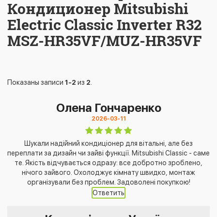
Кондиционер Mitsubishi
Electric Classic Inverter R32
MSZ-HR35VF/MUZ-HR35VF
Показаны записи
1-2
из
2
.
Олена Гончаренко
2026-03-11
Шукали надійний кондиціонер для вітальні, але без
переплати за дизайн чи зайві функції. Mitsubishi Classic - саме
те. Якість відчувається одразу: все добротно зроблено,
нічого зайвого. Охолоджує кімнату швидко, монтаж
організували без проблем. Задоволені покупкою!
Ответить