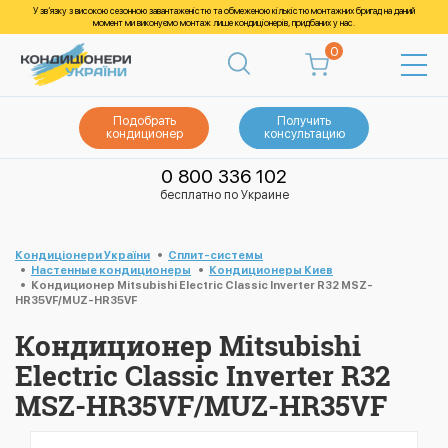
У зв’язку з високою сезонною завантаженістю та обмеженою кількістю монтажних бригад на даний
момент ми виконуємо монтаж лише кондиціонерів, придбаних у нас.
0
Подобрать
Получить
кондиционер
консультацию
0 800 336 102
бесплатно по Украине
Кондиціонери України
Cплит-системы
Настенные кондиционеры
Кондиционеры Киев
Кондиционер Mitsubishi Electric Classic Inverter R32 MSZ-
HR35VF/MUZ-HR35VF
Кондиционер Mitsubishi
Electric Classic Inverter R32
MSZ-HR35VF/MUZ-HR35VF