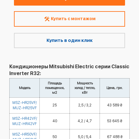
Купить с монтажом
Купить в один клик
Кондиционеры Mitsubishi Electric серии Classic
Inverter R32:
Площадь
Мощность
Модель
помещения,
холод / тепло,
Цена, грн.
м2
кВт
MSZ-HR25VF/
25
2,5 / 3,2
43 589 ₴
MUZ-HR25VF
MSZ-HR42VF/
40
4,2 / 4,7
53 645 ₴
MUZ-HR42VF
MSZ-HR50VF/
50
5,0 / 5,4
67 488 ₴