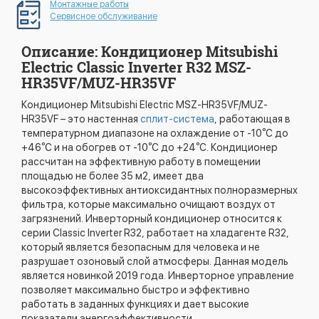
Монтажные работы
Сервисное обслуживание
Описание: Кондиционер Mitsubishi
Electric Classic Inverter R32 MSZ-
HR35VF/MUZ-HR35VF
Кондиционер Mitsubishi Electric MSZ-HR35VF/MUZ-
HR35VF – это настенная
сплит-система
, работающая в
температурном диапазоне на охлаждение от -10⁰С до
+46⁰С и на обогрев от -10⁰С до +24⁰С. Кондиционер
рассчитан на эффективную работу в помещении
площадью не более 35 м2, имеет два
высокоэффективных антиоксидантных полноразмерных
фильтра, которые максимально очищают воздух от
загрязнений. Инверторный кондиционер относится к
серии Classic Inverter R32, работает на хладагенте R32,
который является безопасным для человека и не
разрушает озоновый слой атмосферы. Данная модель
является новинкой 2019 года. Инверторное управление
позволяет максимально быстро и эффективно
работать в заданных функциях и дает высокие
показатели энергоэффективности.