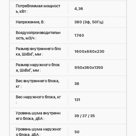
Потребляемая мощност
4,36
ь, кВт :
Напряжение, В :
380 (3ф, 50Гц)
Воздухопроизводительн
1740
ость, м3/ч :
Размер внутреннего бло
1600х680х230
ка, ШxВxГ, мм :
Размер наружного блок
950х360х1350
а, ШxВxГ, мм :
Вес внутреннего блока,
38
кг :
Вес наружного блока, кг
131
:
Уровень шума внутренн
39 / 37 / 35
его блока, дБА :
Уровень шума наружног
50
о блока, дБА :