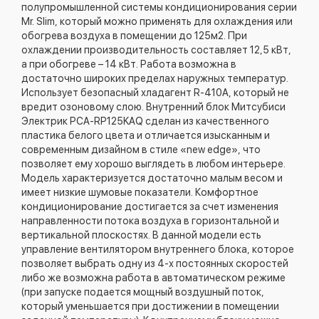
полупромышленной системы кондиционирования серии
Mr. Slim, который можно применять для охлаждения или
обогрева воздуха в помещении до 125м2. При
охлаждении производительность составляет 12,5 кВт,
а при обогреве – 14 кВт. Работа возможна в
достаточно широких пределах наружных температур.
Использует безопасный хладагент R-410A, который не
вредит озоновому слою. Внутренний блок Митсубиси
Электрик PCA-RP125KAQ сделан из качественного
пластика белого цвета и отличается изысканным и
современным дизайном в стиле «new edge», что
позволяет ему хорошо выглядеть в любом интерьере.
Модель характеризуется достаточно малым весом и
имеет низкие шумовые показатели. Комфортное
кондиционирование достигается за счет изменения
направленности потока воздуха в горизонтальной и
вертикальной плоскостях. В данной модели есть
управление вентилятором внутреннего блока, которое
позволяет выбрать одну из 4-х постоянных скоростей
либо же возможна работа в автоматическом режиме
(при запуске подается мощный воздушный поток,
который уменьшается при достижении в помещении