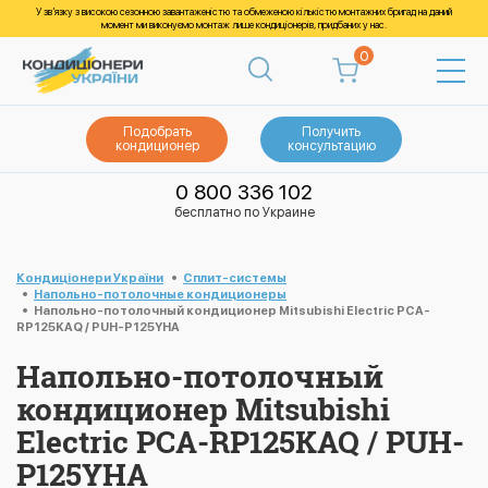
У зв’язку з високою сезонною завантаженістю та обмеженою кількістю монтажних бригад на даний
момент ми виконуємо монтаж лише кондиціонерів, придбаних у нас.
0
Подобрать
Получить
кондиционер
консультацию
0 800 336 102
бесплатно по Украине
Кондиціонери України
Cплит-системы
Напольно-потолочные кондиционеры
Напольно-потолочный кондиционер Mitsubishi Electric PCA-
RP125KAQ / PUH-P125YHA
Напольно-потолочный
кондиционер Mitsubishi
Electric PCA-RP125KAQ / PUH-
P125YHA