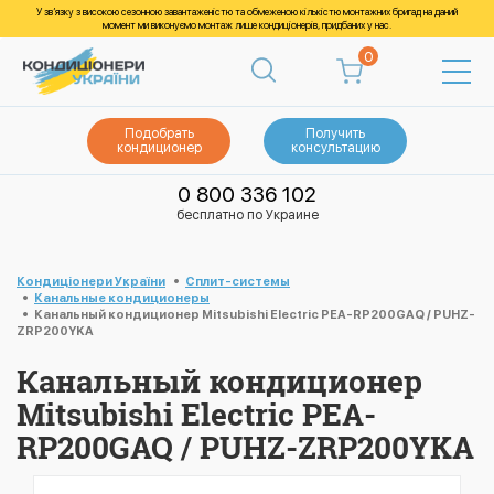
У зв’язку з високою сезонною завантаженістю та обмеженою кількістю монтажних бригад на даний
момент ми виконуємо монтаж лише кондиціонерів, придбаних у нас.
0
Подобрать
Получить
кондиционер
консультацию
0 800 336 102
бесплатно по Украине
Кондиціонери України
Cплит-системы
Канальные кондиционеры
Канальный кондиционер Mitsubishi Electric PEA-RP200GAQ / PUHZ-
ZRP200YKA
Канальный кондиционер
Mitsubishi Electric PEA-
RP200GAQ / PUHZ-ZRP200YKA