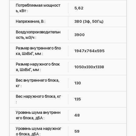
Потребляемая мощност
5,62
ь, кВт :
Напряжение, В :
380 (3ф, 50Гц)
Воздухопроизводительн
3900
ость, м3/ч :
Размер внутреннего бло
1947х764х595
ка, ШxВxГ, мм :
Размер наружного блок
1050х330х1338
а, ШxВxГ, мм :
Вес внутреннего блока,
130
кг :
Вес наружного блока, кг
135
:
Уровень шума внутренн
48
его блока, дБА :
Уровень шума наружног
59
о блока, дБА :