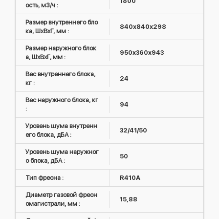
1800
ость, м3/ч :
Размер внутреннего бло
840х840х298
ка, ШxВxГ, мм :
Размер наружного блок
950х360х943
а, ШxВxГ, мм :
Вес внутреннего блока,
24
кг :
Вес наружного блока, кг
94
:
Уровень шума внутренн
32/41/50
его блока, дБА :
Уровень шума наружног
50
о блока, дБА :
Тип фреона :
R410А
Диаметр газовой фреон
15,88
омагистрали, мм :