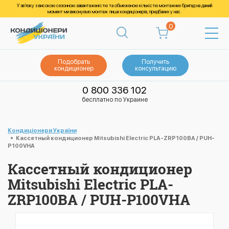
У зв’язку з високою сезонною завантаженістю та обмеженою кількістю монтажних бригад на даний
момент ми виконуємо монтаж лише кондиціонерів, придбаних у нас.
0
Подобрать
Получить
кондиционер
консультацию
0 800 336 102
бесплатно по Украине
Кондиціонери України
Кассетный кондиционер Mitsubishi Electric PLA-ZRP100BA / PUH-
P100VHA
Кассетный кондиционер
Mitsubishi Electric PLA-
ZRP100BA / PUH-P100VHA