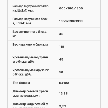
Размер внутреннего бло
600х360х1900
ка, ШxВxГ, мм :
Размер наружного блок
1050х330х1338
а, ШxВxГ, мм :
Вес внутреннего блока,
48
кг :
Вес наружного блока, кг
118
:
Уровень шума внутренн
45
его блока, дБА :
Уровень шума наружног
50
о блока, дБА :
Тип фреона :
R410А
Диаметр газовой фреон
15,88
омагистрали, мм :
Диаметр жидкостной ф
9,52