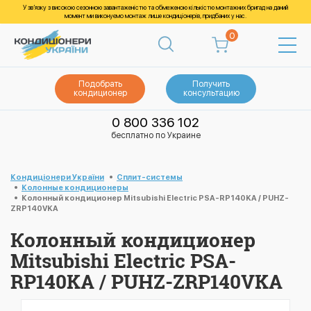
У зв’язку з високою сезонною завантаженістю та обмеженою кількістю монтажних бригад на даний
момент ми виконуємо монтаж лише кондиціонерів, придбаних у нас.
0
Подобрать
Получить
кондиционер
консультацию
0 800 336 102
бесплатно по Украине
Кондиціонери України
Cплит-системы
Колонные кондиционеры
Колонный кондиционер Mitsubishi Electric PSA-RP140KA / PUHZ-
ZRP140VKA
Колонный кондиционер
Mitsubishi Electric PSA-
RP140KA / PUHZ-ZRP140VKA