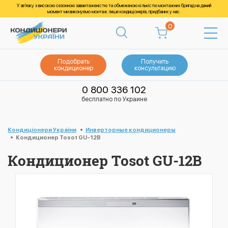
У зв’язку з високою сезонною завантаженістю та обмеженою кількістю монтажних бригад на даний
момент ми виконуємо монтаж лише кондиціонерів, придбаних у нас.
0
Подобрать
Получить
кондиционер
консультацию
0 800 336 102
бесплатно по Украине
Кондиціонери України
Инверторные кондиционеры
Кондиционер Tosot GU-12B
Кондиционер Tosot GU-12B