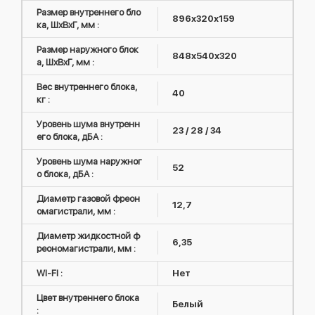
Размер внутреннего бло
896х320х159
ка, ШxВxГ, мм :
Размер наружного блок
848х540х320
а, ШxВxГ, мм :
Вес внутреннего блока,
40
кг :
Уровень шума внутренн
23 / 28 / 34
его блока, дБА :
Уровень шума наружног
52
о блока, дБА :
Диаметр газовой фреон
12,7
омагистрали, мм :
Диаметр жидкостной ф
6,35
реономагистрали, мм :
WI-FI :
Нет
Цвет внутреннего блока
Белый
: