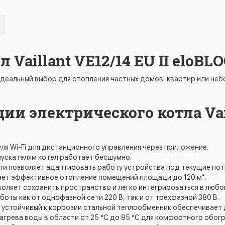
 Vaillant VE12/14 ЕU II elo
 - идеальный выбор для отопления частных домов, квартир или 
 электрического котла Vaill
я Wi-Fi для дистанционного управления через приложение.
пускателям котел работает бесшумно.
и позволяет адаптировать работу устройства под текущие потр
ает эффективное отопление помещений площади до 120 м².
воляет сохранить пространство и легко интегрироваться в любо
ты как от однофазной сети 220 В, так и от трехфазной 380 В.
 устойчивый к коррозии стальной теплообменник обеспечивает 
грева воды в области от 25 °C до 85 °C для комфортного обогр