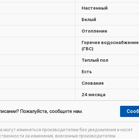
Настенный
Белый
Отопление
Горячее водоснабжение
(ГВС)
Теплый пол
Есть
Словакия
24 месяца
описании? Пожалуйста, сообщите нам.
Сооб
а могут изменяться производителем без уведомления и носят
ственности за изменения, внесенные производителем.