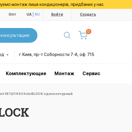
уємо монтаж лише кондиціонерів, придбаних у нас.
ы
Опт
UA
RU
Войти
Создать
0
 консультацию
од
г. Киев, пр-т Соборности 7-А, оф. 715
Комплектующие
Монтаж
Сервис
ant VE12/14 ЕU II eloBLOCK одноконтурный
BLOCK