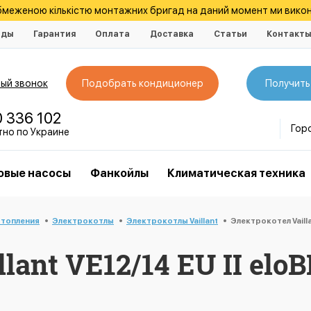
обмеженою кількістю монтажних бригад на даний момент ми викон
нды
Гарантия
Оплата
Доставка
Статьи
Контакт
ый звонок
Подобрать кондиционер
Получить
0 336 102
Гор
тно по Украине
овые насосы
Фанкойлы
Климатическая техника
отопления
Электрокотлы
Электрокотлы Vaillant
Электрокотел Vaill
lant VE12/14 ЕU II elo