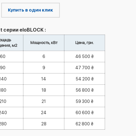
Купить в один клик
t серии eloBLOCK :
ощадь
Мощность, кВт
Цена, грн.
ения, м2
60
6
46 500 ₴
90
9
47 700 ₴
140
14
54 200 ₴
180
18
56 800 ₴
210
21
59 300 ₴
240
24
60 600 ₴
280
28
62 800 ₴