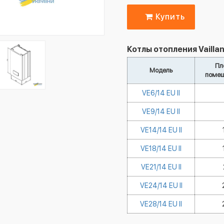
Купить
Котлы отопления Vaillan
Пл
Модель
помещ
VE6/14 ЕU II
VE9/14 ЕU II
VE14/14 ЕU II
VE18/14 ЕU II
VE21/14 ЕU II
VE24/14 ЕU II
VE28/14 ЕU II