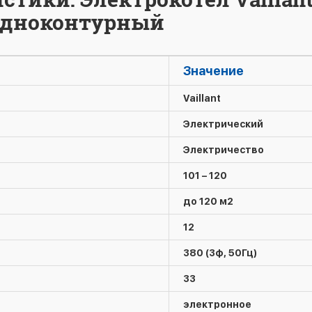
K одноконтурный
Значение
Vaillant
Электрический
Электричество
101 – 120
до 120 м2
12
380 (3ф, 50Гц)
33
электронное