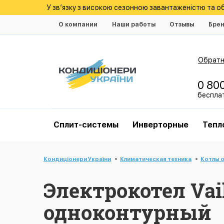
У зв’язку з високою сезонною завантаженістю та 
О компании
Наши работы
Отзывы
Бре
Обратн
0 80
беспла
Cплит-системы
Инверторные
Тепл
Кондиціонери України
Климатическая техника
Котлы 
Электрокотел Vail
одноконтурный