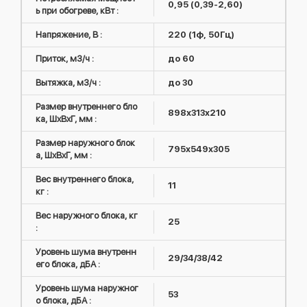
0,95 (0,39-2,60)
ь при обогреве, кВт :
Напряжение, В :
220 (1ф, 50Гц)
Приток, м3/ч :
до 60
Вытяжка, м3/ч :
до 30
Размер внутреннего бло
898x313x210
ка, ШxВxГ, мм :
Размер наружного блок
795x549x305
а, ШxВxГ, мм :
Вес внутреннего блока,
11
кг :
Вес наружного блока, кг
25
:
Уровень шума внутренн
29/34/38/42
его блока, дБА :
Уровень шума наружног
53
о блока, дБА :