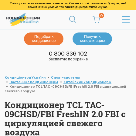
У зв’язку з високою сезонною завантаженістю та обмеженою кількістю монтажних бригад на даний
момент ми виконуємо монтаж лише кондиціонерів, придбаних у нас.
0
Подобрать
Получить
кондиционер
консультацию
0 800 336 102
бесплатно по Украине
Кондиціонери України
Cплит-системы
Настенные кондиционеры
Китайские кондиционеры
Кондиционер TCL TAC-09CHSD/FBI FreshIN 2.0 FBI с циркуляцией
свежего воздуха
Кондиционер TCL TAC-
09CHSD/FBI FreshIN 2.0 FBI с
циркуляцией свежего
воздуха