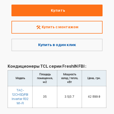
Купить
Купить с монтажом
Купить в один клик
Кондиционеры TCL серии FreshIN FBI :
Площадь
Мощность
Модель
помещения,
холод / тепло,
Цена, грн.
м2
кВт
TAC-
12CHSD/FBI
35
3.5/3.7
42 899 ₴
Inverter R32
WI-FI