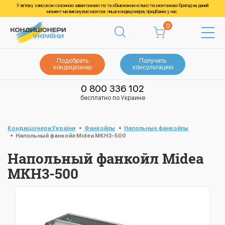
У зв’язку з високою сезонною завантаженістю та обмеженою кількістю монтажних бригад на даний
момент ми виконуємо монтаж лише кондиціонерів, придбаних у нас.
0
Подобрать
Получить
кондиционер
консультацию
0 800 336 102
бесплатно по Украине
Кондиціонери України
Фанкойлы
Напольные фанкойлы
Напольный фанкойл Midea MKH3-500
Напольный фанкойл Midea
MKH3-500