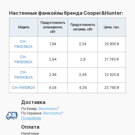
Настенные фанкойлы бренда Cooper&Hunter:
Продуктивность
Продуктивность
Модель
охлаждения,
Цена, грн.
нагрева, кВт
кВт
CH-
1,94
2,34
20 900 ₴
FW025K2A
CH-
2,64
2,9
21 740 ₴
FW030K2A
CH-
2,94
3,46
22 620 ₴
FW040K2A
CH-FW50K2A
4,04
4,39
23 760 ₴
Доставка
По Киеву:
бесплатно*
По Украине:
бесплатно*
Подробнее
Оплата
Наличные