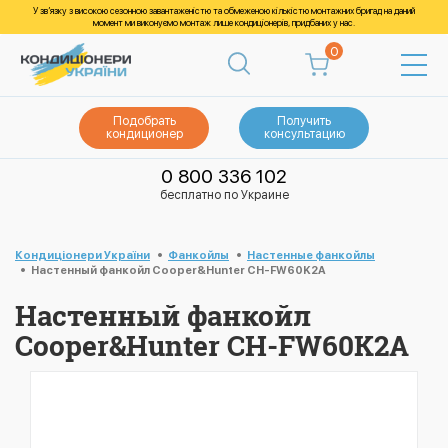
У зв’язку з високою сезонною завантаженістю та обмеженою кількістю монтажних бригад на даний
момент ми виконуємо монтаж лише кондиціонерів, придбаних у нас.
0
Подобрать
Получить
кондиционер
консультацию
0 800 336 102
бесплатно по Украине
Кондиціонери України
Фанкойлы
Настенные фанкойлы
Настенный фанкойл Cooper&Hunter CH-FW60K2A
Настенный фанкойл
Cooper&Hunter CH-FW60K2A