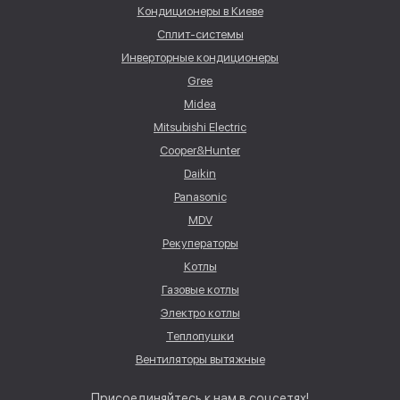
Кондиционеры в Киеве
Сплит-системы
Инверторные кондиционеры
Gree
Midea
Mitsubishi Electric
Cooper&Hunter
Daikin
Panasonic
MDV
Рекуператоры
Котлы
Газовые котлы
Электро котлы
Теплопушки
Вентиляторы вытяжные
Присоединяйтесь к нам в соцсетях!