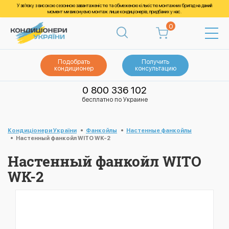
У зв’язку з високою сезонною завантаженістю та обмеженою кількістю монтажних бригад на даний
момент ми виконуємо монтаж лише кондиціонерів, придбаних у нас.
0
Подобрать
Получить
кондиционер
консультацию
0 800 336 102
бесплатно по Украине
Кондиціонери України
Фанкойлы
Настенные фанкойлы
Настенный фанкойл WITO WK-2
Настенный фанкойл WITO
WK-2