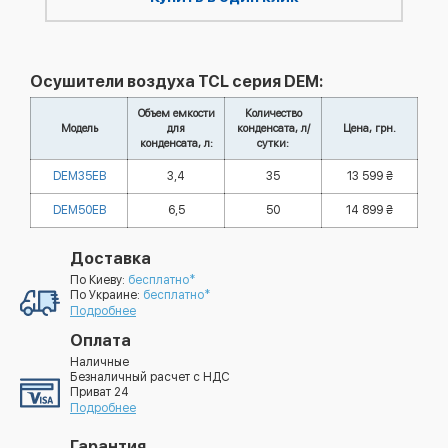
Осушители воздуха TCL серия DEM:
Объем емкости
Количество
Модель
для
конденсата, л/
Цена, грн.
конденсата, л:
сутки:
DEM35EB
3,4
35
13 599 ₴
DEM50EB
6,5
50
14 899 ₴
Доставка
По Киеву:
бесплатно*
По Украине:
бесплатно*
Подробнее
Оплата
Наличные
Безналичный расчет с НДС
Приват 24
Подробнее
Гарантия