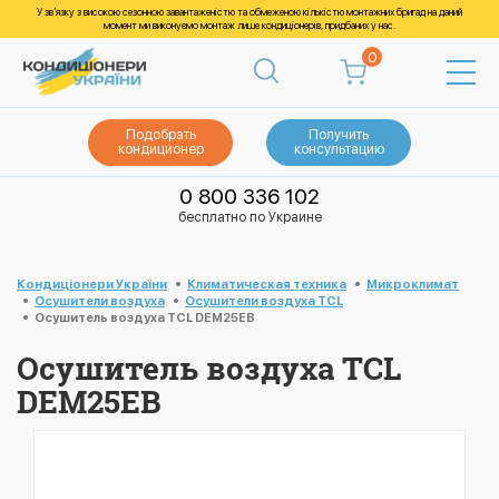
У зв’язку з високою сезонною завантаженістю та обмеженою кількістю монтажних бригад на даний
момент ми виконуємо монтаж лише кондиціонерів, придбаних у нас.
0
Подобрать
Получить
кондиционер
консультацию
0 800 336 102
бесплатно по Украине
Кондиціонери України
Климатическая техника
Микроклимат
Осушители воздуха
Осушители воздуха TCL
Осушитель воздуха TCL DEM25EB
Осушитель воздуха TCL
DEM25EB