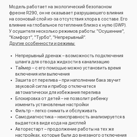
Модель работает на экологический безопасном
фреоне R290, он не оказывает разрушаюшего влияния
на озоновый слой из-за отсутствия хлора в составе. Его
влияние на глобальное потепления близко к нулю (GWP).
У осушителя несколько режимов работы: "Осушенние",
"Комфорт", "Турбо", "Непрерывный".
Другие особенности и режимы:
Непрерывный дренаж – возможность подключения
шланга для отвода жидкости в канализацию
Таймер – с его помощью можно установить время
включения или вылючения
Зашита от перелива – при наполнении бака звучит
звуковой сигла и прибор отключатеся
автоматически для избежания перелива
Блокировка от детей – не позволит ребенку
изменить установленые настройки
Фильтр – легко снимать и обслуживать
Самодиагностика – неисправность анализируется в
выдается в виде кода на дисплей
Авторестарт – продолжение работы на тех же
настройках, которые были до внезаного отключения