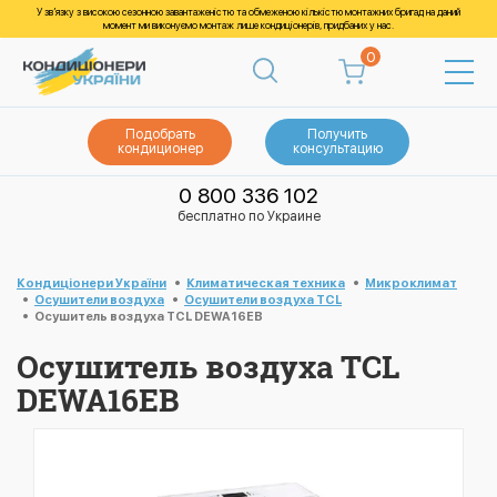
У зв’язку з високою сезонною завантаженістю та обмеженою кількістю монтажних бригад на даний
момент ми виконуємо монтаж лише кондиціонерів, придбаних у нас.
0
Подобрать
Получить
кондиционер
консультацию
0 800 336 102
бесплатно по Украине
Кондиціонери України
Климатическая техника
Микроклимат
Осушители воздуха
Осушители воздуха TCL
Осушитель воздуха TCL DEWA16EB
Осушитель воздуха TCL
DEWA16EB