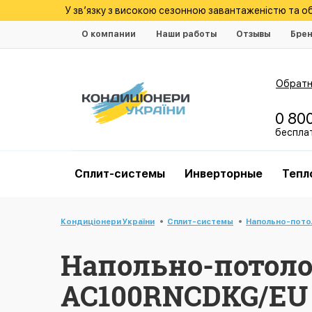
У зв’язку з високою сезонною завантаженістю та 
О компании
Наши работы
Отзывы
Бре
Обратн
0 80
беспла
Cплит-системы
Инверторные
Тепл
Кондиціонери України
Cплит-системы
Напольно-пото
Напольно-потол
AC100RNCDKG/EU 