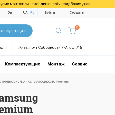
уємо монтаж лише кондиціонерів, придбаних у нас.
ы
Опт
UA
RU
Войти
Создать
0
 консультацию
од
г. Киев, пр-т Соборности 7-А, оф. 715
Комплектующие
Монтаж
Сервис
C100RNCDKG/EU + AC100RXADKG/EU Premium
Samsung
remium