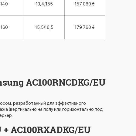
140
13,4/155
157 080 ₴
160
15,5/16,5
179 760 ₴
msung AC100RNCDKG/EU
сосом, разработанный для эффективного
жа (вертикально на полу или горизонтально под
ерьер.
 + AC100RXADKG/EU