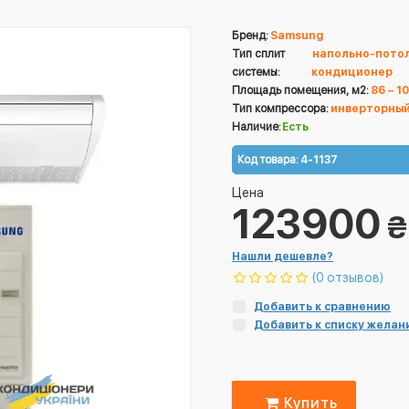
Бренд:
Samsung
Тип сплит
напольно-пото
системы:
кондиционер
Площадь помещения, м2:
86 – 1
Тип компрессора:
инверторны
Наличие:
Есть
Код товара:
4-1137
Цена
123900
₴
Нашли дешевле?
(0 отзывов)
Добавить к сравнению
Добавить к списку желан
Купить