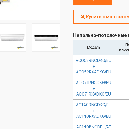
Купить с монтажо
Напольно-потолочные 
П
Модель
поме
AC052RNCDKG/EU
+
AC052RXADKG/EU
AC071RNCDKG/EU
+
AC071RXADKG/EU
AC140RNCDKG/EU
+
AC140RXADKG/EU
AC140BNCDEH/AF