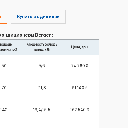
м
Купить в один клик
кондиционеры Bergen:
лощадь
Мощность холод /
Цена, грн.
щения, м2
тепло, кВт
50
5/6
74 760 ₴
70
7,1/8
91 140 ₴
140
13,4/15,5
162 540 ₴