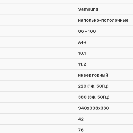
Samsung
напольно-потолочные
86 – 100
A++
10,1
11,2
инверторный
220 (1ф, 50Гц)
380 (3ф, 50Гц)
940х998х330
42
76