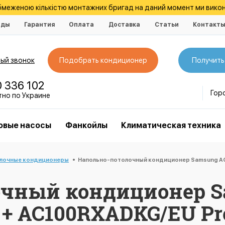
обмеженою кількістю монтажних бригад на даний момент ми викон
нды
Гарантия
Оплата
Доставка
Статьи
Контакт
ый звонок
Подобрать кондиционер
Получить
0 336 102
Гор
тно по Украине
овые насосы
Фанкойлы
Климатическая техника
лочные кондиционеры
Напольно-потолочный кондиционер Samsung A
очный кондиционер 
+ AC100RXADKG/EU P