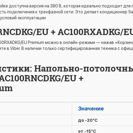
ейке доступна версия на 380 В, которая идеально подходит для
сть подключения к трехфазной сети. Это делает кондиционер 
условий эксплуатации.
RNCDKG/EU + AC100RXADKG/E
RXADKG/EU Premium можно в онлайн-режиме — нажав «Корзина» 
те в Viber. В наличии только сертифицированная техника с офи
истики: Напольно-потолочн
AC100RNCDKG/EU +
ium
Значение
до -20°C
от -15°C