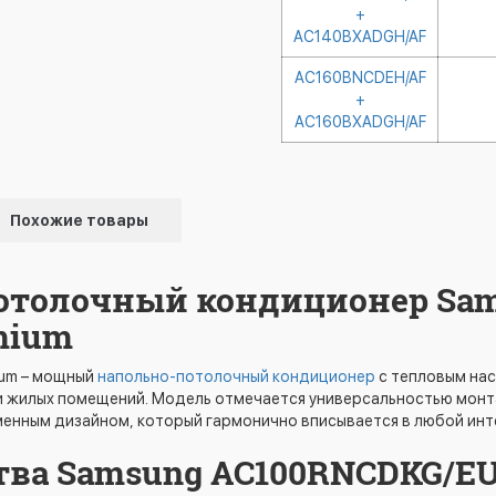
+
AC140BXADGH/AF
AC160BNCDEH/AF
+
AC160BXADGH/AF
Похожие товары
потолочный кондиционер Sa
mium
um – мощный
напольно-потолочный кондиционер
с тепловым на
 жилых помещений. Модель отмечается универсальностью монта
енным дизайном, который гармонично вписывается в любой инт
ва Samsung AC100RNCDKG/EU