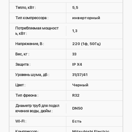
Тепло, кВт :
5,5
Тип компрессора :
инверторный
Потребляемая мощност
1,3
ь, кВт :
Напряжение, В :
220 (1ф, 50Гц)
Вес, кг :
33
Защита :
IP X4
Уровень шума, дБ :
31/37/41
Цвет :
Черный
Тип фреона :
R32
Диаметр труб для подкл
DN50
ючения воды, дюйм :
WI-FI :
Есть
Компрессор :
Mitsubishi Electric