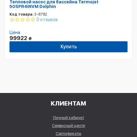
Тепловой насос для бассейна Termojet
50SPR4INVM Dolphin
Код товара:
3-8782
0 отзывов
Цена
99922
₴
Купить
КЛИЕНТАМ
Личный кабинет
Сервисный центр
Сертификаты