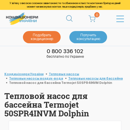
У зв’язку з високою сезонною завантаженістю та обмеженою кількістю монтажних бригад на даний
момент ми виконуємо монтаж лише кондиціонерів, придбаних у нас.
0
Подобрать
Получить
кондиционер
консультацию
0 800 336 102
бесплатно по Украине
Кондиціонери України
Тепловые насосы
Тепловые насосы воздух-вода
Тепловые насосы для бассейна
Тепловой насос для бассейна Termojet 50SPR4INVM Dolphin
Тепловой насос для
бассейна Termojet
50SPR4INVM Dolphin