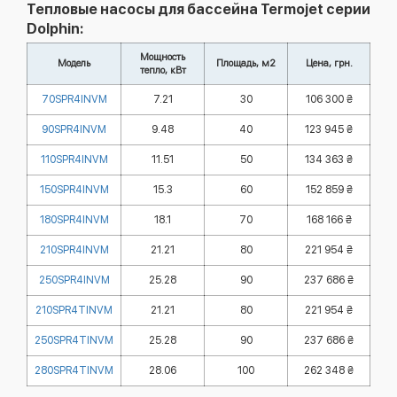
Тепловые насосы для бассейна Termojet серии
Dolphin:
Мощность
Модель
Площадь, м2
Цена, грн.
тепло, кВт
70SPR4INVM
7.21
30
106 300 ₴
90SPR4INVM
9.48
40
123 945 ₴
110SPR4INVM
11.51
50
134 363 ₴
150SPR4INVM
15.3
60
152 859 ₴
180SPR4INVM
18.1
70
168 166 ₴
210SPR4INVM
21.21
80
221 954 ₴
250SPR4INVM
25.28
90
237 686 ₴
210SPR4TINVM
21.21
80
221 954 ₴
250SPR4TINVM
25.28
90
237 686 ₴
280SPR4TINVM
28.06
100
262 348 ₴