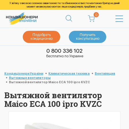
У зв’язку з високою сезонною завантаженістю та обмеженою кількістю монтажних бригад на даний
момент ми виконуємо монтаж лише кондиціонерів, придбаних у нас.
0
Подобрать
Получить
кондиционер
консультацию
0 800 336 102
бесплатно по Украине
Кондиціонери України
Климатическая техника
Вентиляция
Вытяжные вентиляторы
Вытяжной вентилятор Maico ECA 100 ipro KVZC
Вытяжной вентилятор
Maico ECA 100 ipro KVZC