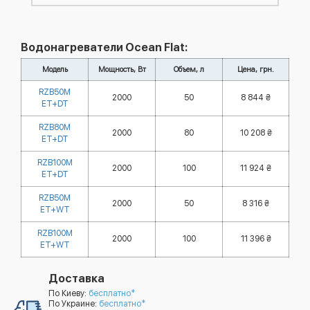
Водонагреватели Ocean Flat:
Модель
Мощность, Вт
Объем, л
Цена, грн.
RZB50M
2000
50
8 844 ₴
ET+DT
RZB80M
2000
80
10 208 ₴
ET+DT
RZB100M
2000
100
11 924 ₴
ET+DT
RZB50M
2000
50
8 316 ₴
ET+WT
RZB100M
2000
100
11 396 ₴
ET+WT
Доставка
По Киеву:
бесплатно*
По Украине:
бесплатно*