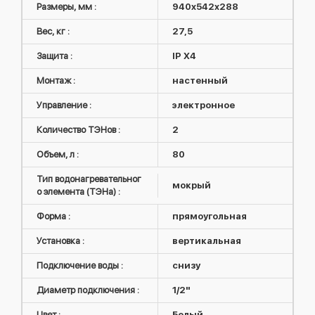
Размеры, мм :
940x542x288
Вес, кг :
27,5
Защита :
IP X4
Монтаж :
настенный
Управление :
электронное
Количество ТЭНов :
2
Объем, л :
80
Тип водонагревательног
мокрый
о элемента (ТЭНа) :
Форма :
прямоугольная
Установка :
вертикальная
Подключение воды :
снизу
Диаметр подключения :
1/2"
Цвет :
Белый