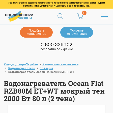
У зв’язку з високою сезонною завантаженістю та обмеженою кількістю монтажних бригад на даний
момент ми виконуємо монтаж лише кондиціонерів, придбаних у нас.
0
Подобрать
Получить
кондиционер
консультацию
0 800 336 102
бесплатно по Украине
Кондиціонери України
Климатическая техника
Водонагреватели
Бойлеры
Водонагреватель Ocean Flat RZB80M ET+WT
Водонагреватель Ocean Flat
RZB80M ET+WT мокрый тен
2000 Вт 80 л (2 тена)