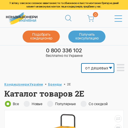
У зв’язку з високою сезонною завантаженістю та обмеженою кількістю монтажних бригад на даний
момент ми виконуємо монтаж лише кондиціонерів, придбаних у нас.
0
Подобрать
Получить
кондиционер
консультацию
0 800 336 102
бесплатно по Украине
Кондиціонери України
Бренды
2E
Каталог товаров 2E
Все
Новые
Популярные
Со скидкой