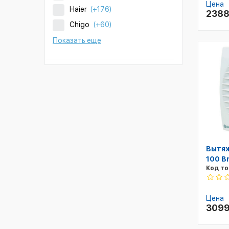
Цена
Haier
(+176)
238
Chigo
(+60)
Показать еще
Вытяж
100 B
Код то
Цена
309