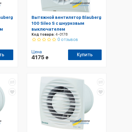
auberg
Вытяжной вентилятор Blauberg
100 Sileo S с шнурковым
ем
выключателем
Код товара:
4-0178
0 отзывов
Цена
ть
Купить
4175
₴