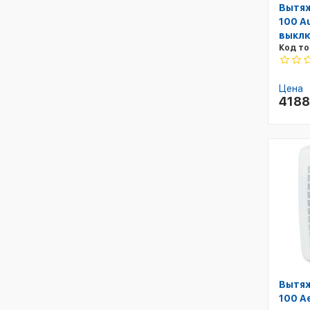
Вытяж
100 A
выкл
Код то
Цена
418
Вытяж
100 A