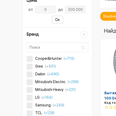
Цена
от
до
Blaube
Ок
Найд
Бренд
Cooper&Hunter
(+715)
Gree
(+401)
Daikin
(+490)
Mitsubishi Electric
(+299)
Mitsubishi Heavy
(+231)
Вытяж
LG
(+164)
100 D
Код то
Samsung
(+249)
TCL
(+128)