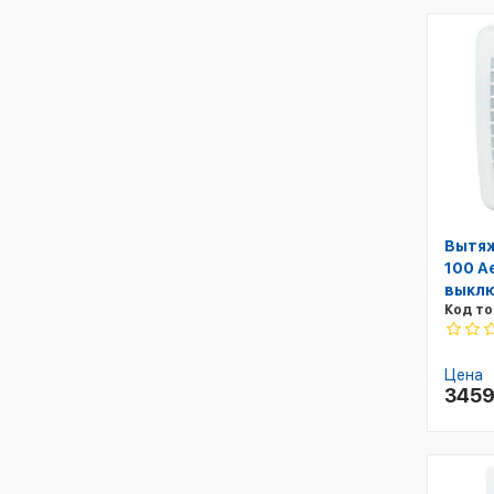
Вытяж
100 A
выкл
Код то
Цена
345