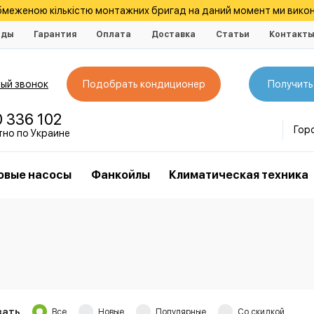
обмеженою кількістю монтажних бригад на даний момент ми викон
нды
Гарантия
Оплата
Доставка
Статьи
Контакт
ый звонок
Подобрать кондиционер
Получить
0 336 102
Гор
тно по Украине
овые насосы
Фанкойлы
Климатическая техника
зать
Все
Новые
Популярные
Со скидкой