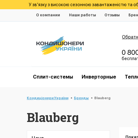
У зв’язку з високою сезонною завантаженістю та 
О компании
Наши работы
Отзывы
Бре
Обратн
0 80
беспла
Cплит-системы
Инверторные
Тепл
Кондиціонери України
Бренды
Blauberg
Blauberg
Пока