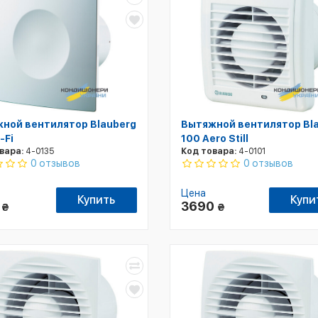
ной вентилятор Blauberg
Вытяжной вентилятор Bl
-Fi
100 Aero Still
вара:
4-0135
Код товара:
4-0101
0 отзывов
0 отзывов
Цена
Купить
Купи
1
3690
₴
₴