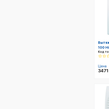
Вытяж
100 Hi
Код то
Цена
347