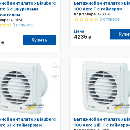
ной вентилятор Blauberg
Вытяжной вентилятор Bl
uto S с шнурковым
100 Aero T с таймером
Код товара:
4-0034
ючателем
0 отзывов
вара:
4-0124
0 отзывов
Цена
Купи
4235
₴
Купить
8
₴
ной вентилятор Blauberg
Вытяжной вентилятор Bl
ero ST с таймером и
100 Aero Still T с таймеро