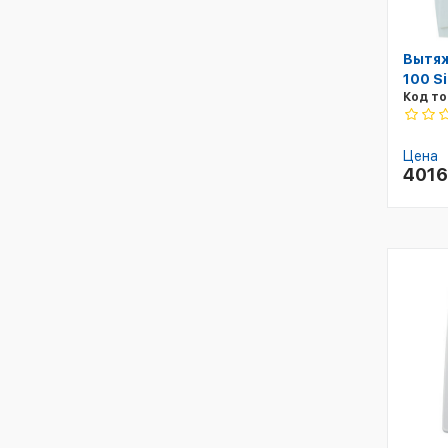
Вытяж
100 Si
Код то
Цена
401