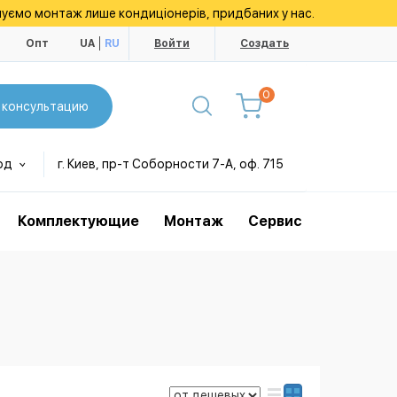
уємо монтаж лише кондиціонерів, придбаних у нас.
ы
Опт
UA
RU
Войти
Создать
0
 консультацию
од
г. Киев, пр-т Соборности 7-А, оф. 715
Комплектующие
Монтаж
Сервис