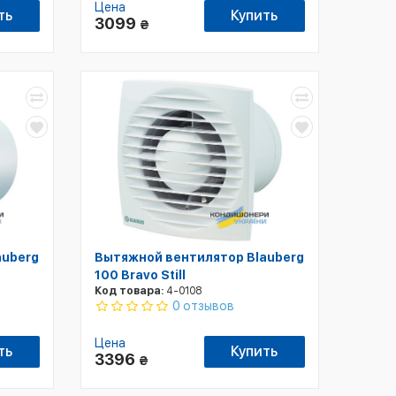
Цена
ть
Купить
3099
₴
auberg
Вытяжной вентилятор Blauberg
100 Bravo Still
Код товара:
4-0108
0 отзывов
Цена
ть
Купить
3396
₴