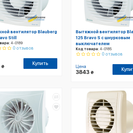
ной вентилятор Blauberg
Вытяжной вентилятор Bl
avo Still
125 Bravo S с шнурковым
вара:
4-0189
выключателем
0 отзывов
Код товара:
4-0185
0 отзывов
Купить
3
₴
Цена
Купи
3843
₴