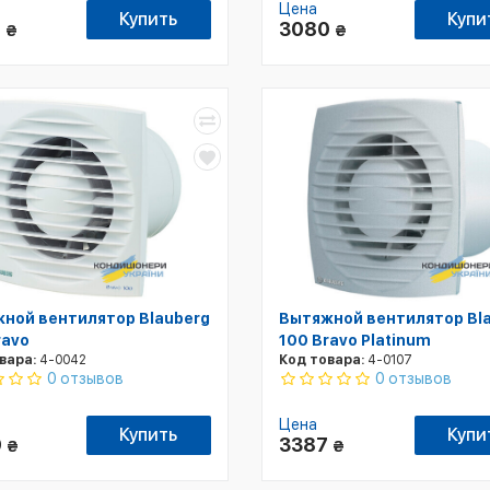
Цена
Купить
Купи
8
3080
₴
₴
ной вентилятор Blauberg
Вытяжной вентилятор Bl
ravo
100 Bravo Platinum
вара:
4-0042
Код товара:
4-0107
0 отзывов
0 отзывов
Цена
Купить
Купи
9
3387
₴
₴