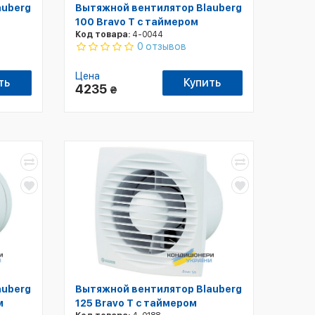
auberg
Вытяжной вентилятор Blauberg
100 Bravo T с таймером
Код товара:
4-0044
0 отзывов
Цена
ть
Купить
4235
₴
auberg
Вытяжной вентилятор Blauberg
м
125 Bravo T с таймером