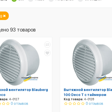
rg
ено 93 товаров
ной вентилятор Blauberg
Вытяжной вентилятор Bl
eco
100 Deco T с таймером
вара:
4-0127
Код товара:
4-0128
0 отзывов
0 отзывов