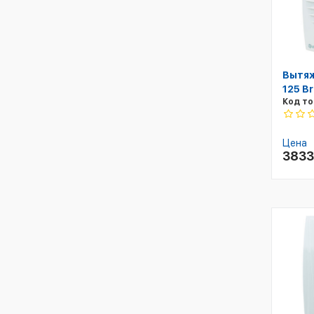
Вытяж
125 Br
Код то
Цена
383