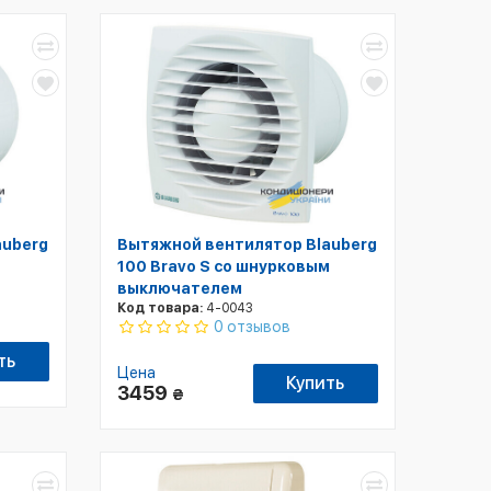
auberg
Вытяжной вентилятор Blauberg
100 Bravo S со шнурковым
выключателем
Код товара:
4-0043
0 отзывов
ть
Цена
Купить
3459
₴