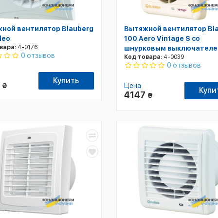
ной вентилятор Blauberg
Вытяжной вентилятор Bl
leo
100 Aero Vintage S со
вара:
4-0176
шнурковым выключател
0 отзывов
Код товара:
4-0039
0 отзывов
Купить
6
₴
Цена
Купи
4147
₴