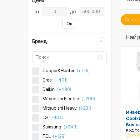
Цена
от
до
Coolxi
Ок
Найд
Бренд
Cooper&Hunter
(+715)
Gree
(+401)
Daikin
(+490)
Mitsubishi Electric
(+299)
Mitsubishi Heavy
(+231)
Инвер
LG
(+164)
Coolx
Busine
Samsung
(+249)
Код то
TCL
(+128)