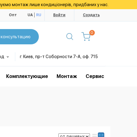
уємо монтаж лише кондиціонерів, придбаних у нас.
ы
Опт
UA
RU
Войти
Создать
0
 консультацию
од
г. Киев, пр-т Соборности 7-А, оф. 715
Комплектующие
Монтаж
Сервис