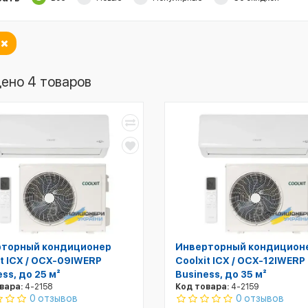
t
ено 4 товаров
торный кондиционер
Инверторный кондицион
it ICX / OCX-09IWERP
Coolxit ICX / OCX-12IWERP
ss, до 25 м²
Business, до 35 м²
вара:
4-2158
Код товара:
4-2159
0 отзывов
0 отзывов