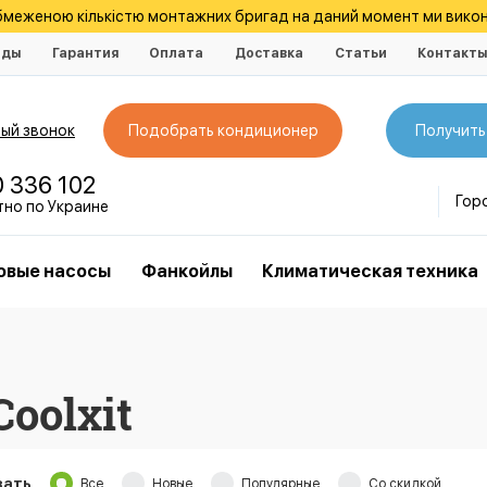
обмеженою кількістю монтажних бригад на даний момент ми викон
нды
Гарантия
Оплата
Доставка
Статьи
Контакт
ый звонок
Подобрать кондиционер
Получить
0 336 102
Гор
тно по Украине
овые насосы
Фанкойлы
Климатическая техника
oolxit
зать
Все
Новые
Популярные
Со скидкой