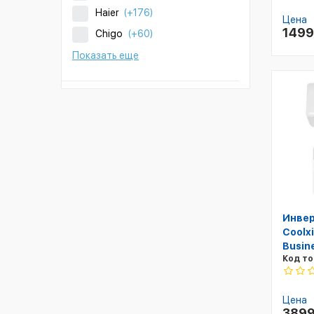
Haier
(+176)
Цена
149
Chigo
(+60)
Показать еще
Инвер
Coolx
Busine
Код то
Цена
389