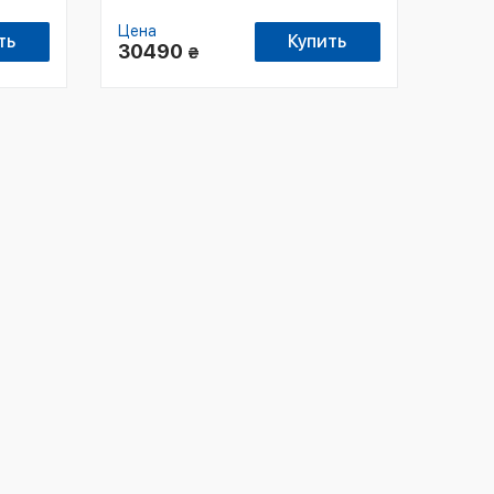
Цена
ть
Купить
30490
₴