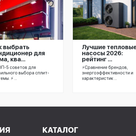
к выбрать
Лучшие тепловы
ндиционер для
насосы 2026:
а, ква...
рейтинг ...
ОП-5 советов для
⚡️Сравнение брендов,
вильного выбора сплит-
энергоэффективности и
емы. ⚡ ...
характеристик ...
ИЯ
КАТАЛОГ