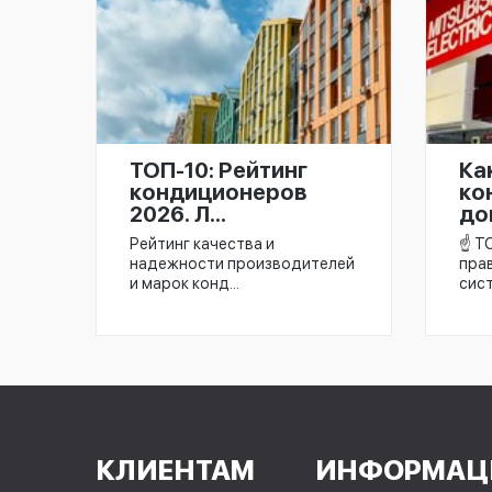
ТОП-10: Рейтинг
Ка
кондиционеров
ко
2026. Л...
дом
Рейтинг качества и
☝️ Т
надежности производителей
пра
и марок конд...
сист
КЛИЕНТАМ
ИНФОРМАЦ