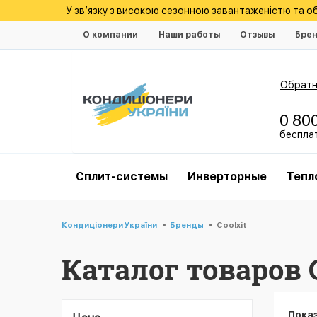
У зв’язку з високою сезонною завантаженістю та 
О компании
Наши работы
Отзывы
Бре
Обратн
0 80
беспла
Cплит-системы
Инверторные
Тепл
Кондиціонери України
Бренды
Coolxit
Каталог товаров C
Пока