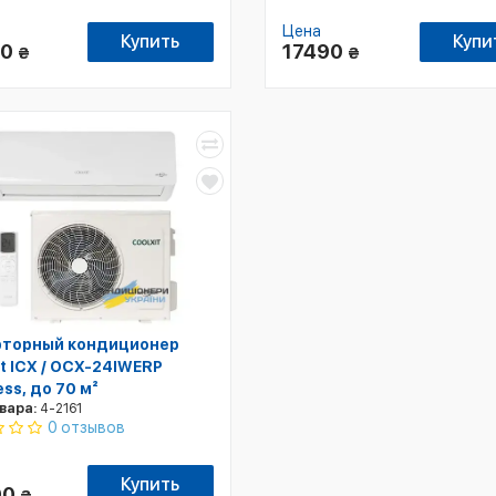
Цена
Купить
Купи
90
17490
₴
₴
торный кондиционер
it ICX / OCX-24IWERP
ss, до 70 м²
вара:
4-2161
0 отзывов
Купить
90