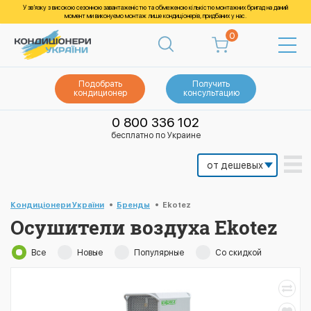
У зв’язку з високою сезонною завантаженістю та обмеженою кількістю монтажних бригад на даний
момент ми виконуємо монтаж лише кондиціонерів, придбаних у нас.
0
Подобрать
Получить
кондиционер
консультацию
0 800 336 102
бесплатно по Украине
Кондиціонери України
Бренды
Ekotez
Осушители воздуха Ekotez
Все
Новые
Популярные
Со скидкой